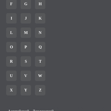
F
G
H
I
J
K
L
M
N
O
P
Q
R
S
T
U
V
W
X
Y
Z