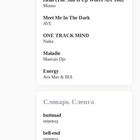
Mizmo
Meet Me In The Dark
AVE
ONE TRACK MIND
Naïka
Maladie
Mauvais Djo
Energy
Ava Max & BIA
Словарь Сленга
buttmad
перевод
bell-end
перевод