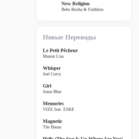
New Religion
Bebe Rexha & Faithless
Новые Переводы
Le Petit Pêcheur
Manon Lisa
Whisper
Joel Corry
Girl
Jonas Blue
Memories
VIZE feat. ESKE
Magnetic
The Bausa
Hello (The Sun Is Up Where Are You)