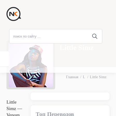
Little Simz
Главная
L
Little Simz
Little
Simz —
Топ Переводов
Venom