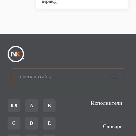
перевод
Исполнители
0-9
A
B
C
D
E
Словарь