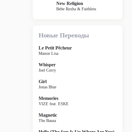
New Religion
Bebe Rexha & Faithless
Новые Переводы
Le Petit Pêcheur
Manon Lisa
Whisper
Joel Corry
Girl
Jonas Blue
Memories
VIZE feat. ESKE
Magnetic
The Bausa
Hello (The Sun Is Up Where Are You)