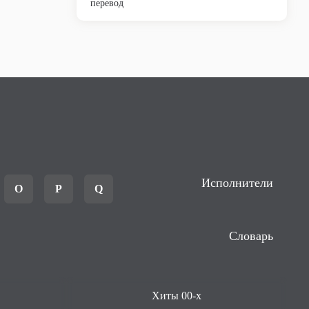
перевод
Исполнители
O
P
Q
Словарь
Хиты 00-х