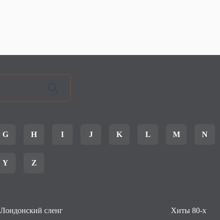
G
H
I
J
K
L
M
N
Y
Z
Лондонский сленг
Хиты 80-х