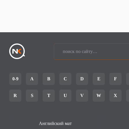
0-9
A
B
C
D
E
F
R
S
T
U
V
W
X
Английский мат