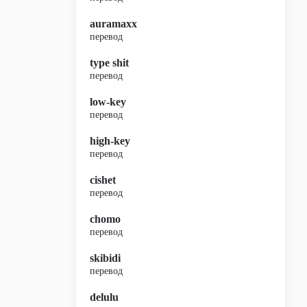
auramaxx
перевод
type shit
перевод
low-key
перевод
high-key
перевод
cishet
перевод
chomo
перевод
skibidi
перевод
delulu