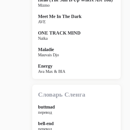
Mizmo
Meet Me In The Dark
AVE
ONE TRACK MIND
Naïka
Maladie
Mauvais Djo
Energy
Ava Max & BIA
Словарь Сленга
buttmad
перевод
bell-end
перевод