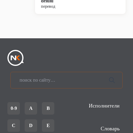
delulu
перевод
Исполнители
0-9
A
B
C
D
E
Словарь