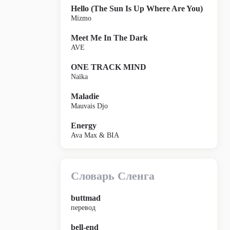
Hello (The Sun Is Up Where Are You)
Mizmo
Meet Me In The Dark
AVE
ONE TRACK MIND
Naïka
Maladie
Mauvais Djo
Energy
Ava Max & BIA
Словарь Сленга
buttmad
перевод
bell-end