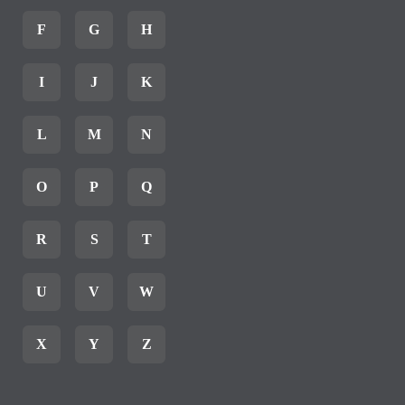
F
G
H
I
J
K
L
M
N
O
P
Q
R
S
T
U
V
W
X
Y
Z