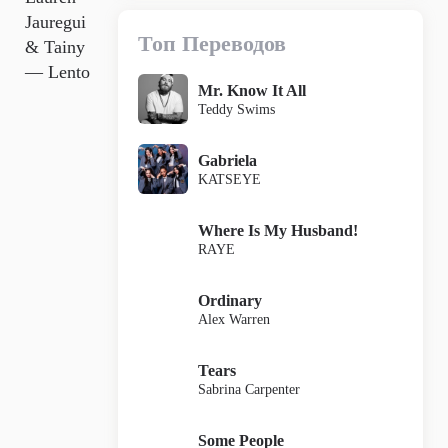
Jauregui
Топ Переводов
& Tainy
— Lento
Mr. Know It All
Teddy Swims
Gabriela
KATSEYE
Where Is My Husband!
RAYE
Ordinary
Alex Warren
Tears
Sabrina Carpenter
Some People