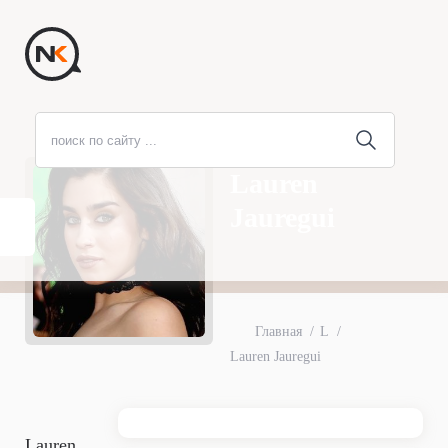
Lauren
Jauregui
Главная
L
Lauren Jauregui
Lauren