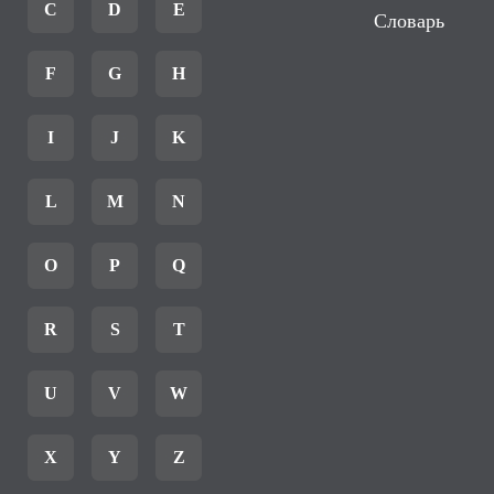
C
D
E
Словарь
F
G
H
I
J
K
L
M
N
O
P
Q
R
S
T
U
V
W
X
Y
Z