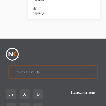
delulu
перевод
Исполнители
0-9
A
B