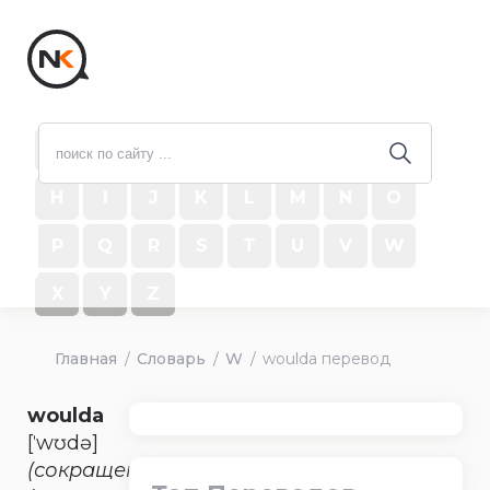
#
A
B
C
D
E
F
G
H
I
J
K
L
M
N
O
P
Q
R
S
T
U
V
W
X
Y
Z
Главная
Словарь
W
woulda перевод
woulda
[ˈwʊdə]
(сокращение)