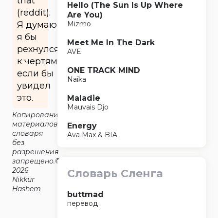
that
Hello (The Sun Is Up Where
(reddit).
Are You)
Я думаю,
Mizmo
я бы
Meet Me In The Dark
рехнулся
AVE
к чертям,
ONE TRACK MIND
если бы
Naïka
увидел
это.
Maladie
Mauvais Djo
Копирование
материалов
Energy
словаря
Ava Max & BIA
без
разрешения
запрещено.©2014-
2026
Словарь Сленга
Nikkur
Hashem
buttmad
перевод