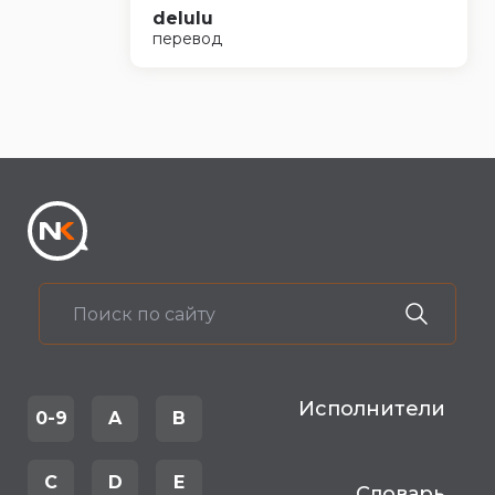
delulu
перевод
Исполнители
0-9
A
B
C
D
E
Словарь