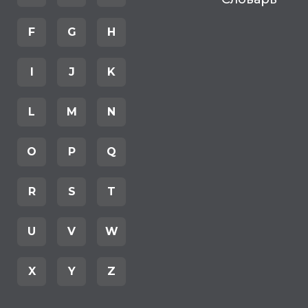
F
G
H
I
J
K
L
M
N
O
P
Q
R
S
T
U
V
W
X
Y
Z