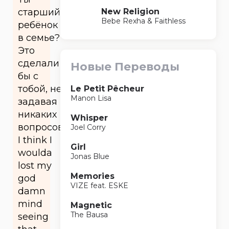
New Religion
старший
Bebe Rexha & Faithless
ребёнок
в семье?
Это
сделали
Новые Переводы
бы с
тобой, не
Le Petit Pêcheur
Manon Lisa
задавая
никаких
Whisper
вопросов.
Joel Corry
I think I
Girl
woulda
Jonas Blue
lost my
Memories
god
VIZE feat. ESKE
damn
mind
Magnetic
The Bausa
seeing