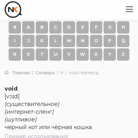
#
A
B
C
D
E
F
G
H
I
J
K
L
M
N
O
P
Q
R
S
T
U
V
W
X
Y
Z
Главная
Словарь
V
void перевод
void
[vɔɪd]
(существительное)
(интернет-сленг)
(шутливое)
чёрный кот
или
чёрная кошка
Пример использования