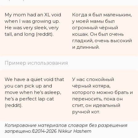
My mom had an XL void
Когда я был маленьким,
when I was growing up.
у моей мамы был
He was very sleek, very
огромный чёрный
tall, and long (reddit).
кошак. Он был очень
гладкий, очень высокий
и длинный.
Пример использования
We have a quiet void that
У нас спокойный
you can pick up and
чёрный котяра,
move when he’s asleep,
которого можно брать и
he’s a perfect lap cat
переносить, пока он
(reddit).
спит, он идеальный
ручной кот.
Копирование материалов словаря без разрешения
запрещено.©2014-2026 Nikkur Hashem