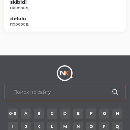
skibidi
перевод
delulu
перевод
0-9
A
B
C
D
E
F
G
H
I
J
K
L
M
N
O
P
Q