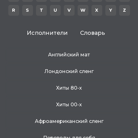
R
S
T
U
V
W
X
Y
Z
Исполнители
Словарь
Английский мат
Лондонский сленг
Хиты 80-х
Хиты 00-х
Афроамериканский сленг
Переводы для себя