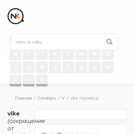
#
A
B
C
D
E
F
G
H
I
J
K
L
M
N
O
P
Q
R
S
T
U
V
W
X
Y
Z
Главная
Словарь
V
vike перевод
vike
(сокращение
от