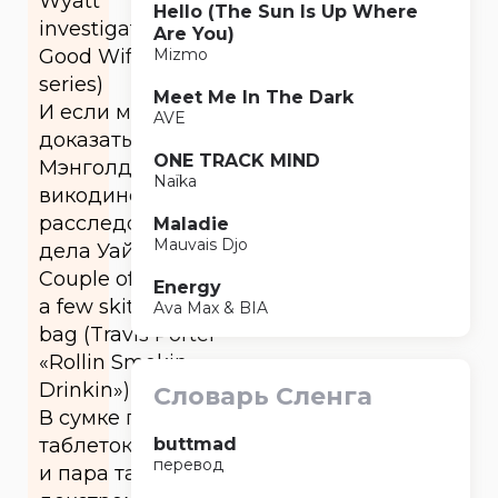
Wyatt
Hello (The Sun Is Up Where
investigation… («The
Are You)
Good Wife» TV
Mizmo
series)
Meet Me In The Dark
И если мы сможем
AVE
доказать, что
ONE TRACK MIND
Мэнголд сидел на
Naïka
викодине во время
расследования
Maladie
Mauvais Djo
дела Уайатта…
Couple of vikes and
Energy
a few skittles in a
Ava Max & BIA
bag (Travis Porter
«Rollin Smokin
Drinkin»)
Словарь Сленга
В сумке пара
таблеток викодина
buttmad
перевод
и пара таблеток