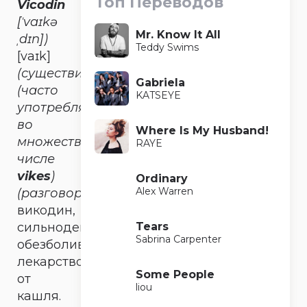
Топ Переводов
Vicodin
[ˈvaɪkə
Mr. Know It All
ˌdɪn])
Teddy Swims
[vaɪk]
(существительное)
Gabriela
(часто
KATSEYE
употребляется
во
Where Is My Husband!
множественном
RAYE
числе
vikes
)
Ordinary
Alex Warren
(разговорное)
викодин,
Tears
сильнодействующее
Sabrina Carpenter
обезболивающее
лекарство
Some People
от
liou
кашля.