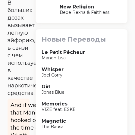
В
New Religion
больших
Bebe Rexha & Faithless
дозах
вызывает
лёгкую
Новые Переводы
эйфорию,
в связи
Le Petit Pêcheur
с чем
Manon Lisa
используется
Whisper
в
Joel Corry
качестве
наркотического
Girl
Jonas Blue
средства.
Memories
And if we can show
VIZE feat. ESKE
that Mangold was
hooked on Vikes at
Magnetic
The Bausa
the time of the