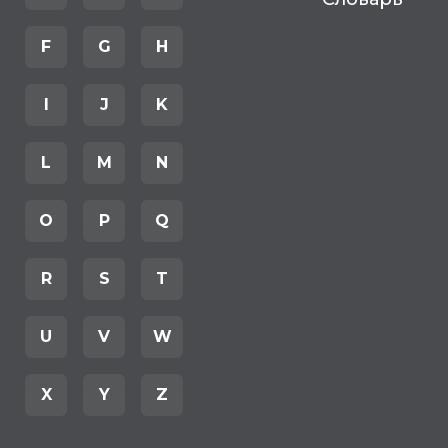
F
G
H
I
J
K
L
M
N
O
P
Q
R
S
T
U
V
W
X
Y
Z