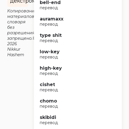
декстрометорфана.
bell-end
перевод
Копирование
материалов
auramaxx
словаря
перевод
без
разрешения
type shit
запрещено.©2014-
перевод
2026
Nikkur
low-key
Hashem
перевод
high-key
перевод
cishet
перевод
chomo
перевод
skibidi
перевод