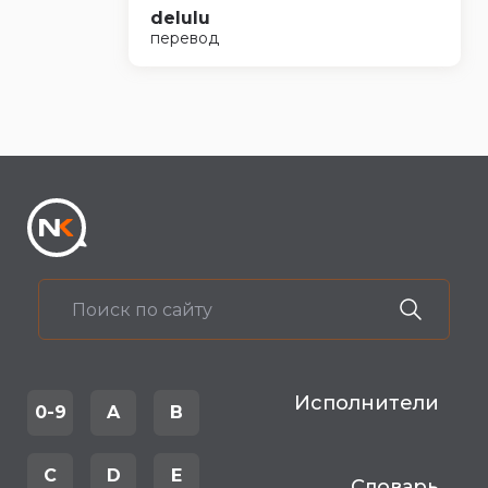
delulu
перевод
Исполнители
0-9
A
B
C
D
E
Словарь