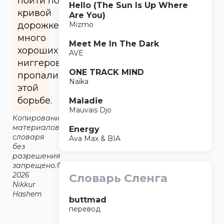
пойти по
Hello (The Sun Is Up Where
кривой
Are You)
дорожке,
Mizmo
много
Meet Me In The Dark
хороших
AVE
ниггеров
ONE TRACK MIND
пропали в
Naïka
этой
борьбе.
Maladie
Mauvais Djo
Копирование
материалов
Energy
словаря
Ava Max & BIA
без
разрешения
запрещено.©2014-
2026
Словарь Сленга
Nikkur
Hashem
buttmad
перевод