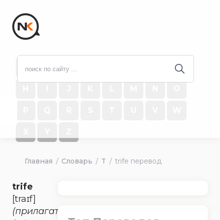
#
A
B
C
D
E
F
G
H
I
J
K
L
M
N
O
P
Q
R
S
T
U
V
W
X
Y
Z
Главная
Словарь
T
trife перевод
trife
[traɪf]
(прилагательное)