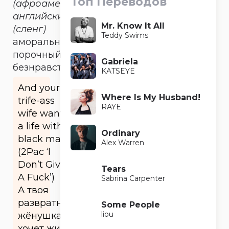
Топ Переводов
(афроамериканский
английский)
Mr. Know It All
(сленг)
Teddy Swims
аморальный,
порочный,
Gabriela
безнравственный
KATSEYE
And your
Where Is My Husband!
trife-ass
RAYE
wife wants
a life with a
Ordinary
black man
Alex Warren
(2Pac ‘I
Don’t Give
Tears
A Fuck’)
Sabrina Carpenter
А твоя
развратная
Some People
liou
жёнушка
хочет жить