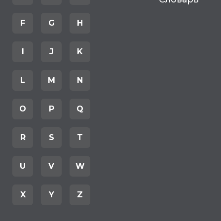
F
G
H
I
J
K
L
M
N
O
P
Q
R
S
T
U
V
W
X
Y
Z