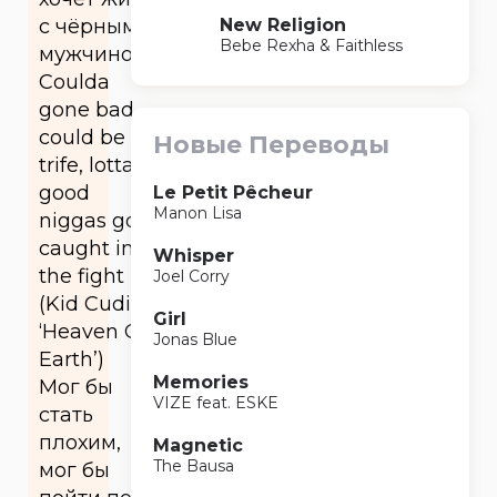
New Religion
с чёрным
Bebe Rexha & Faithless
мужчиной.
Coulda
gonе bad,
could be
Новые Переводы
trife, lotta
good
Le Petit Pêcheur
Manon Lisa
niggas got
caught in
Whisper
the fight
Joel Corry
(Kid Cudi
Girl
‘Heaven On
Jonas Blue
Earth’)
Memories
Мог бы
VIZE feat. ESKE
стать
плохим,
Magnetic
The Bausa
мог бы