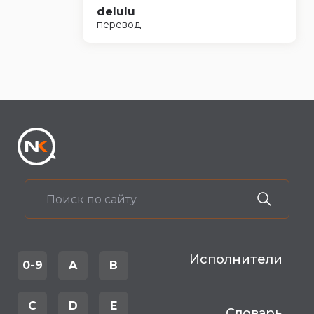
delulu
перевод
Исполнители
0-9
A
B
C
D
E
Словарь