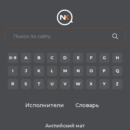
0-9
A
B
C
D
E
F
G
H
I
J
K
L
M
N
O
P
Q
R
S
T
U
V
W
X
Y
Z
Исполнители
Словарь
Английский мат