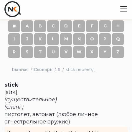
#
A
B
C
D
E
F
G
H
I
J
K
L
M
N
O
P
Q
R
S
T
U
V
W
X
Y
Z
Главная
Словарь
S
stick перевод
stick
[stɪk]
(существительное)
(сленг)
пистолет, автомат (любое личное
огнестрельное оружие)