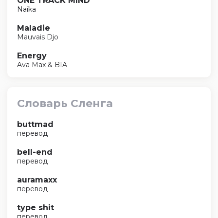
ONE TRACK MIND
Naïka
Maladie
Mauvais Djo
Energy
Ava Max & BIA
Словарь Сленга
buttmad
перевод
bell-end
перевод
auramaxx
перевод
type shit
перевод