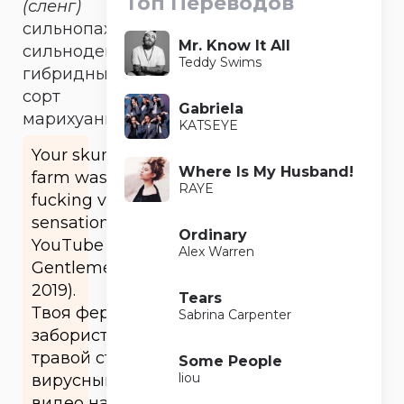
Топ Переводов
(сленг)
сильнопахнущий
Mr. Know It All
сильнодействующий
Teddy Swims
гибридный
сорт
Gabriela
марихуаны
KATSEYE
Your skunk
Where Is My Husband!
farm was a
RAYE
fucking viral
sensation on
Ordinary
YouTube (‘The
Alex Warren
Gentlemen’
2019).
Tears
Твоя ферма с
Sabrina Carpenter
забористой
травой стала
Some People
liou
вирусным
видео на