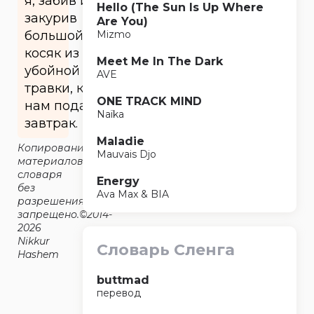
я, забив и
Hello (The Sun Is Up Where
закурив
Are You)
большой
Mizmo
косяк из
Meet Me In The Dark
убойной
AVE
травки, когда
ONE TRACK MIND
нам подали
Naïka
завтрак.
Maladie
Копирование
Mauvais Djo
материалов
словаря
Energy
без
Ava Max & BIA
разрешения
запрещено.©2014-
2026
Nikkur
Словарь Сленга
Hashem
buttmad
перевод