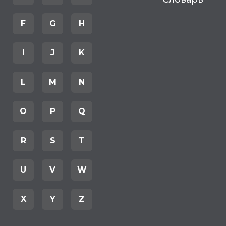
F
G
H
I
J
K
L
M
N
O
P
Q
R
S
T
U
V
W
X
Y
Z