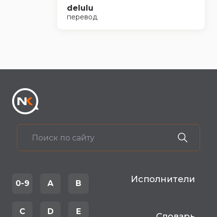
delulu
перевод
Исполнители
0-9
A
B
C
D
E
Словарь