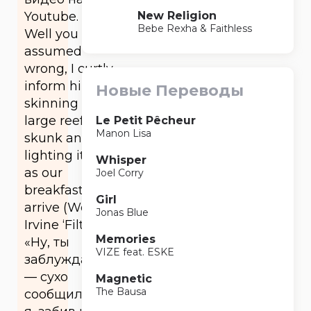
New Religion
Youtube.
Bebe Rexha & Faithless
Well you
assumed
wrong, I curtly
inform him,
Новые Переводы
skinning up a
large reefer of
Le Petit Pêcheur
Manon Lisa
skunk and
lighting it up
Whisper
as our
Joel Corry
breakfasts
Girl
arrive (Welsh
Jonas Blue
Irvine ‘Filth’).
Memories
«Ну, ты
VIZE feat. ESKE
заблуждался»,
— сухо
Magnetic
The Bausa
сообщил ему