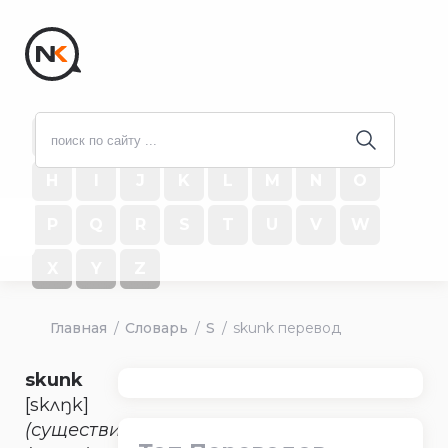
#
A
B
C
D
E
F
G
H
I
J
K
L
M
N
O
P
Q
R
S
T
U
V
W
X
Y
Z
Главная
Словарь
S
skunk перевод
skunk
[skʌŋk]
(существительное)