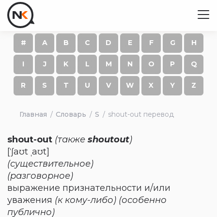
#
A
B
C
D
E
F
G
H
I
J
K
L
M
N
O
P
Q
R
S
T
U
V
W
X
Y
Z
Главная
Словарь
S
shout-out перевод
shout-out
(также
shoutout
)
[ˈʃaʊt ˌaʊt]
(существительное)
(разговорное)
выражение признательности и/или
уважения
(к кому-либо)
(особенно
публично)