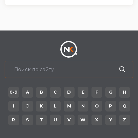
0-9
A
B
C
D
E
F
G
H
I
J
K
L
M
N
O
P
Q
R
S
T
U
V
W
X
Y
Z