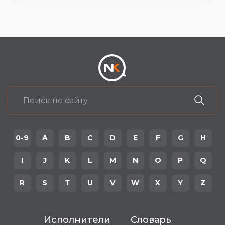
0-9
A
B
C
D
E
F
G
H
I
J
K
L
M
N
O
P
Q
R
S
T
U
V
W
X
Y
Z
Исполнители
Словарь