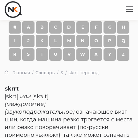
#
A
B
C
D
E
F
G
H
I
J
K
L
M
N
O
P
Q
R
S
T
U
V
W
X
Y
Z
Главная
Словарь
S
skrrt перевод
skrrt
[skrt]
или
[skɜːt]
(междометие)
(звукоподражательное)
означающее визг
шин, когда машина резко трогается с места
или резко поворачивает (по-русски
примерно «вжжж»), так же может означать