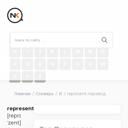
#
A
B
C
D
E
F
G
H
I
J
K
L
M
N
O
P
Q
R
S
T
U
V
W
X
Y
Z
Главная
Словарь
R
represent перевод
represent
[reprɪ
ˈzent]