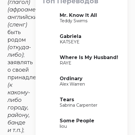
Топ Переводов
(глагол)
(афроамериканский
Mr. Know It All
английский)
Teddy Swims
(сленг)
быть
Gabriela
родом
KATSEYE
(откуда-
либо)
;
Where Is My Husband!
заявлять
RAYE
о своей
принадлежности
Ordinary
Alex Warren
(к
какому-
Tears
либо
Sabrina Carpenter
городу,
району,
Some People
банде
liou
и т.п.)
;