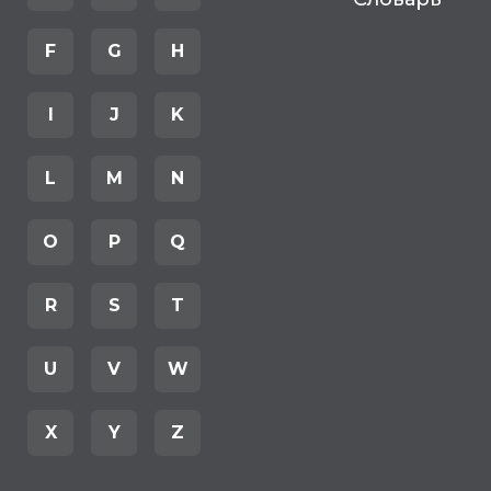
F
G
H
I
J
K
L
M
N
O
P
Q
R
S
T
U
V
W
X
Y
Z