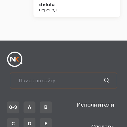
delulu
перевод
Исполнители
0-9
A
B
C
D
E
Словарь