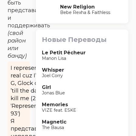
быть
New Religion
представителем
Bebe Rexha & Faithless
и
поддерживать
(свой
Новые Переводы
район
или
Le Petit Pêcheur
банду)
Manon Lisa
I represent the
Whisper
real cuz I’m ill
Joel Corry
G, Glock cocked
Girl
’till the day they
Jonas Blue
kill me (2Pac
Memories
‘Representin’
VIZE feat. ESKE
93′)
Я
Magnetic
The Bausa
представляю