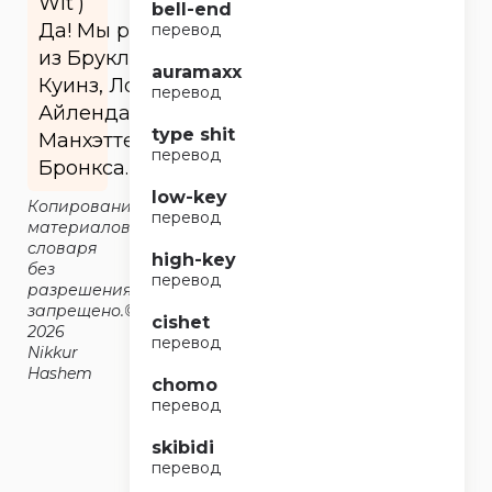
Wit’)
bell-end
Да! Мы родом
перевод
из Бруклина,
auramaxx
Куинз, Лонг-
перевод
Айленда,
type shit
Манхэттена,
перевод
Бронкса.
low-key
Копирование
перевод
материалов
словаря
high-key
без
перевод
разрешения
запрещено.©2014-
cishet
2026
перевод
Nikkur
Hashem
chomo
перевод
skibidi
перевод