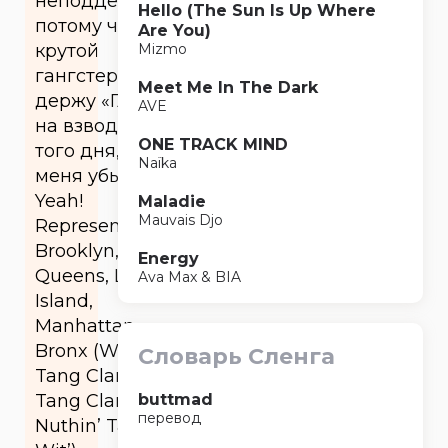
неподдельных,
Hello (The Sun Is Up Where
потому что я
Are You)
крутой
Mizmo
гангстер,
Meet Me In The Dark
держу «Глок»
AVE
на взводе до
ONE TRACK MIND
того дня, когда
Naïka
меня убьют.
Yeah!
Maladie
Mauvais Djo
Representin’
Brooklyn,
Energy
Queens, Long
Ava Max & BIA
Island,
Manhattan,
Bronx (Wu-
Словарь Сленга
Tang Clan ‘Wu
Tang Clan Ain’t
buttmad
перевод
Nuthin’ Ta Fuck