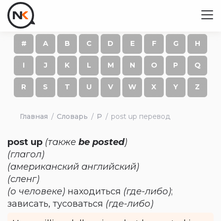
#
A
B
C
D
E
F
G
H
I
J
K
L
M
N
O
P
Q
R
S
T
U
V
W
X
Y
Z
Главная
Словарь
P
post up перевод
post up
(также
be posted
)
(глагол)
(американский английский)
(сленг)
(о человеке)
находиться
(где-либо)
;
зависать, тусоваться
(где-либо)