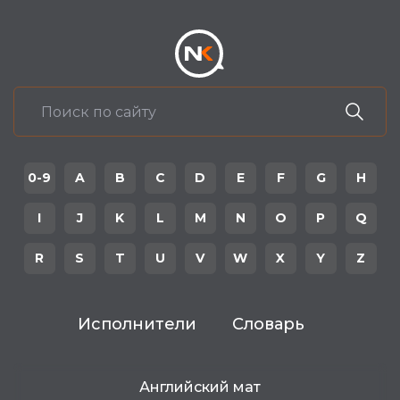
0-9
A
B
C
D
E
F
G
H
I
J
K
L
M
N
O
P
Q
R
S
T
U
V
W
X
Y
Z
Исполнители
Словарь
Английский мат