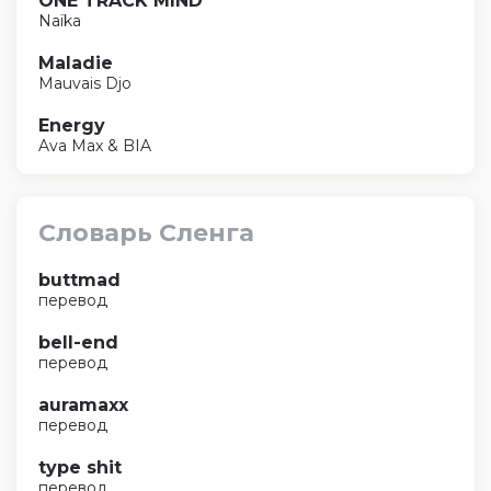
ONE TRACK MIND
Naïka
Maladie
Mauvais Djo
Energy
Ava Max & BIA
Словарь Сленга
buttmad
перевод
bell-end
перевод
auramaxx
перевод
type shit
перевод