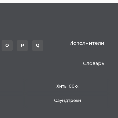
Исполнители
O
P
Q
Словарь
Хиты 00-х
Саундтреки