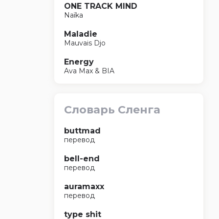
ONE TRACK MIND
Naïka
Maladie
Mauvais Djo
Energy
Ava Max & BIA
Словарь Сленга
buttmad
перевод
bell-end
перевод
auramaxx
перевод
type shit