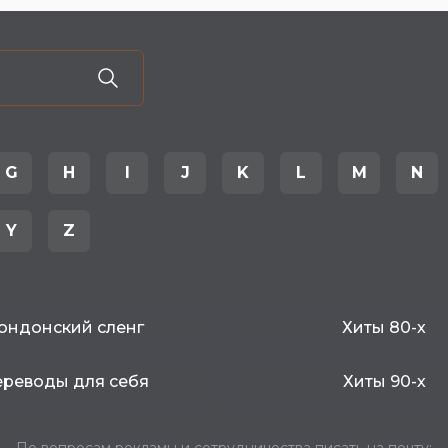
G
H
I
J
K
L
M
N
Y
Z
ондонский сленг
Хиты 80-х
реводы для себя
Хиты 90-х