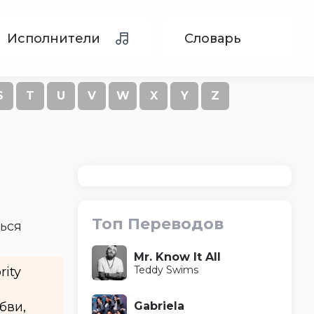
Исполнители
Словарь
S
T
U
V
W
X
Y
Z
Топ Переводов
ться
Mr. Know It All
Teddy Swims
rity
Gabriela
бви,