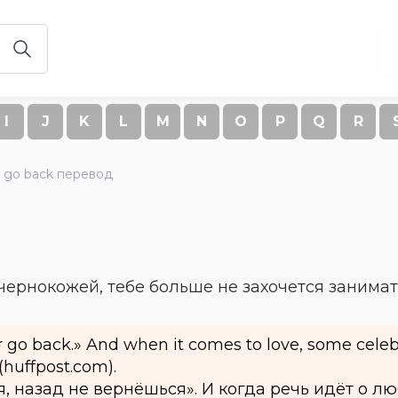
I
J
K
L
M
N
O
P
Q
R
r go back перевод
чернокожей, тебе больше не захочется занима
 go back.» And when it comes to love, some celeb
 (huffpost.com).
 назад не вернёшься». И когда речь идёт о лю