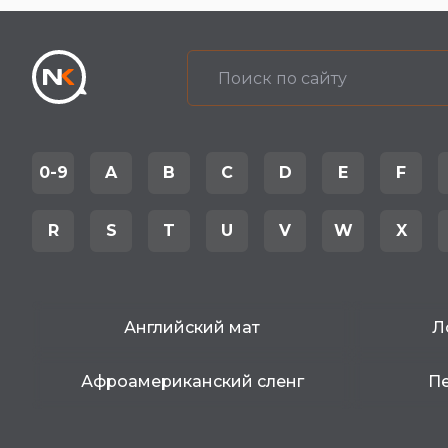
0-9
A
B
C
D
E
F
R
S
T
U
V
W
X
Английский мат
Л
Афроамериканский сленг
Пе