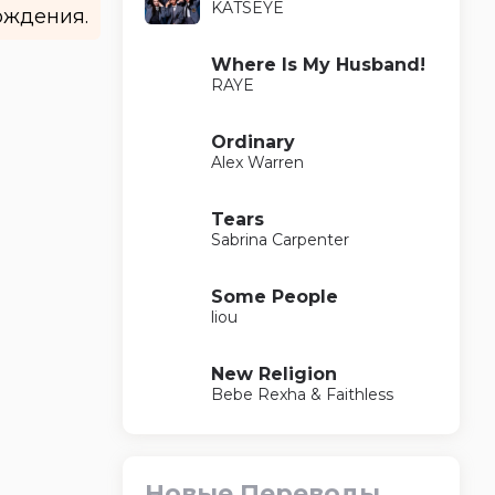
KATSEYE
рждения.
Where Is My Husband!
RAYE
Ordinary
Alex Warren
Tears
Sabrina Carpenter
Some People
liou
New Religion
Bebe Rexha & Faithless
Новые Переводы