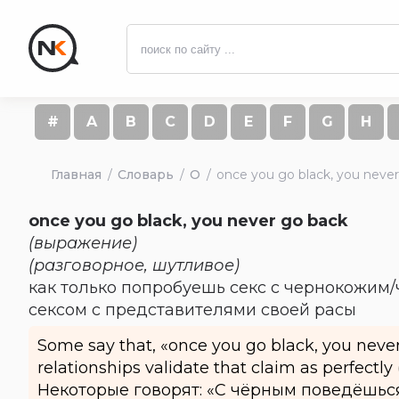
#
A
B
C
D
E
F
G
H
Главная
Словарь
O
once you go black, you neve
once you go black, you never go back
(выражение)
(разговорное, шутливое)
как только попробуешь секс с чернокожим/
сексом с представителями своей расы
Some say that, «once you go black, you never
relationships validate that claim as perfectly
Некоторые говорят: «С чёрным поведёшься,