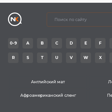
0-9
A
B
C
D
E
F
R
S
T
U
V
W
X
Английский мат
Л
Афроамериканский сленг
Пе