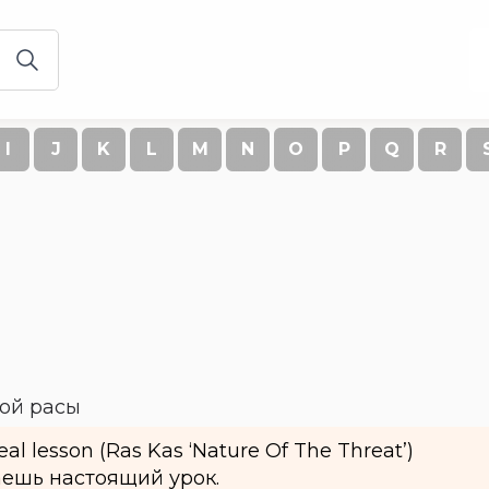
I
J
K
L
M
N
O
P
Q
R
ой расы
al lesson (Ras Kas ‘Nature Of The Threat’)
аешь настоящий урок.