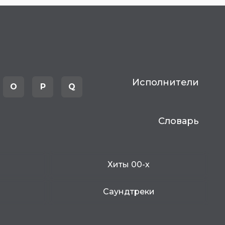
Исполнители
O
P
Q
Словарь
Хиты 00-х
Саундтреки