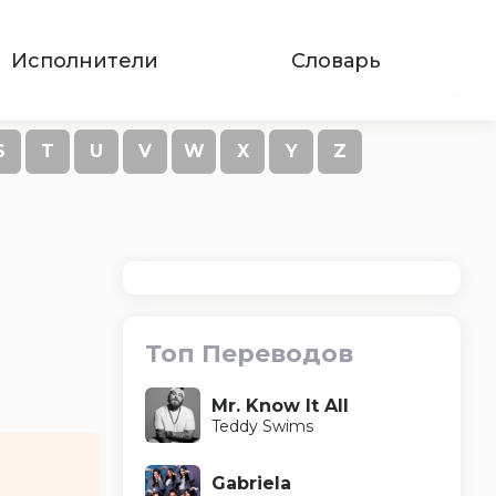
Исполнители
Словарь
S
T
U
V
W
X
Y
Z
Топ Переводов
Mr. Know It All
Teddy Swims
Gabriela