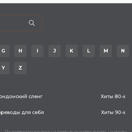
G
H
I
J
K
L
M
N
Y
Z
ондонский сленг
Хиты 80-х
реводы для себя
Хиты 90-х