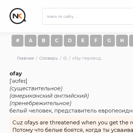
#
A
B
C
D
E
F
G
H
Главная
Словарь
O
ofay перевод
ofay
[ˈəʊfeɪ]
(существительное)
(американский английский)
(пренебрежительное)
белый человек, представитель европеоидн
Cuz ofays are threatened when you get the re
Потому что белые боятся, когда ты усваив