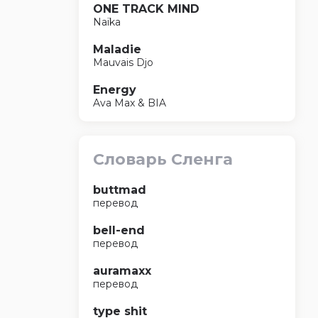
ONE TRACK MIND
Naïka
Maladie
Mauvais Djo
Energy
Ava Max & BIA
Словарь Сленга
buttmad
перевод
bell-end
перевод
auramaxx
перевод
type shit