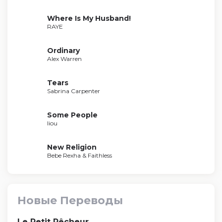
Where Is My Husband!
RAYE
Ordinary
Alex Warren
Tears
Sabrina Carpenter
Some People
liou
New Religion
Bebe Rexha & Faithless
Новые Переводы
Le Petit Pêcheur