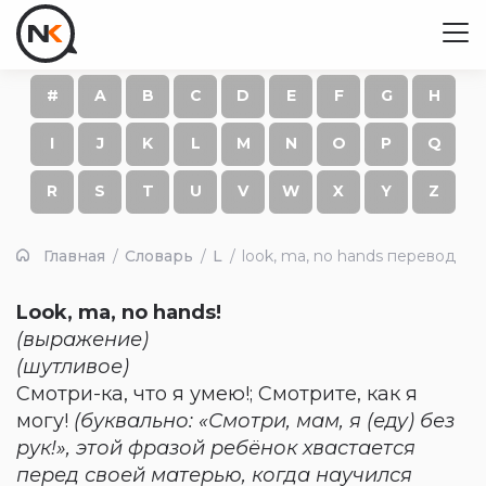
#
A
B
C
D
E
F
G
H
I
J
K
L
M
N
O
P
Q
R
S
T
U
V
W
X
Y
Z
Главная
Словарь
L
look, ma, no hands перевод
Look, ma, no hands!
(выражение)
(шутливое)
Смотри-ка, что я умею!; Смотрите, как я
могу!
(буквально: «Смотри, мам, я (еду) без
рук!», этой фразой ребёнок хвастается
перед своей матерью, когда научился