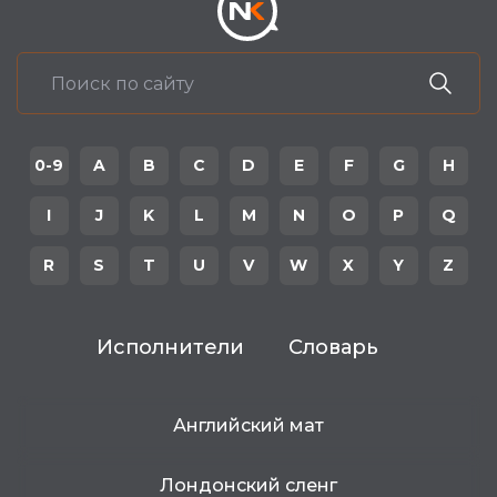
0-9
A
B
C
D
E
F
G
H
I
J
K
L
M
N
O
P
Q
R
S
T
U
V
W
X
Y
Z
Исполнители
Словарь
Английский мат
Лондонский сленг