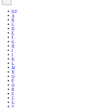
0-9
A
B
C
D
E
F
G
H
I
J
K
L
M
N
O
P
Q
R
S
T
U
V