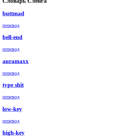
Словарь Сленга
buttmad
перевод
bell-end
перевод
auramaxx
перевод
type shit
перевод
low-key
перевод
high-key