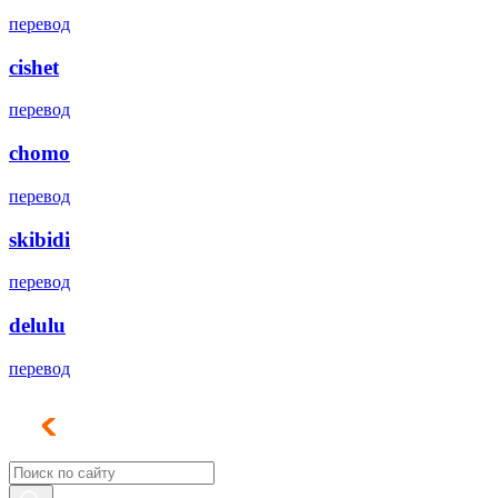
перевод
cishet
перевод
chomo
перевод
skibidi
перевод
delulu
перевод