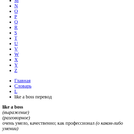
M
N
O
P
Q
R
S
T
U
V
W
X
Y
Z
Главная
Словарь
L
like a boss перевод
like a boss
(выражение)
(разговорное)
очень умело, качественно; как профессионал
(о каком-либо
умении)