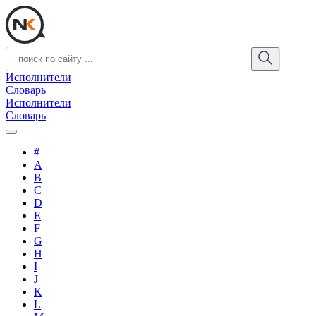
Исполнители
Словарь
Исполнители
Словарь
#
A
B
C
D
E
F
G
H
I
J
K
L