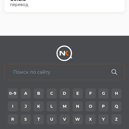
перевод
0-9
A
B
C
D
E
F
G
H
I
J
K
L
M
N
O
P
Q
R
S
T
U
V
W
X
Y
Z