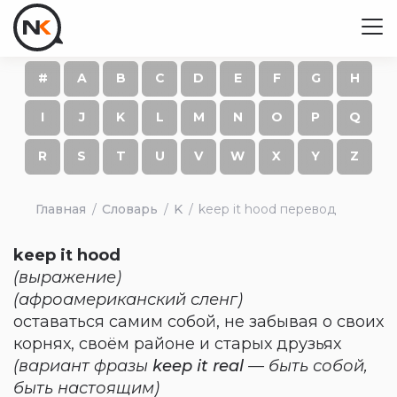
#
A
B
C
D
E
F
G
H
I
J
K
L
M
N
O
P
Q
R
S
T
U
V
W
X
Y
Z
Главная
Словарь
K
keep it hood перевод
keep it hood
(выражение)
(афроамериканский сленг)
оставаться самим собой, не забывая о своих
корнях, своём районе и старых друзьях
(вариант фразы
keep it real
— быть собой,
быть настоящим)