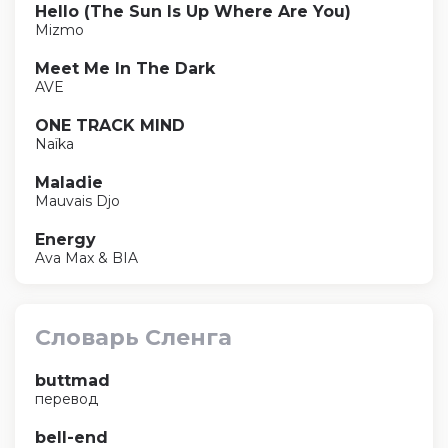
Hello (The Sun Is Up Where Are You)
Mizmo
Meet Me In The Dark
AVE
ONE TRACK MIND
Naïka
Maladie
Mauvais Djo
Energy
Ava Max & BIA
Словарь Сленга
buttmad
перевод
bell-end