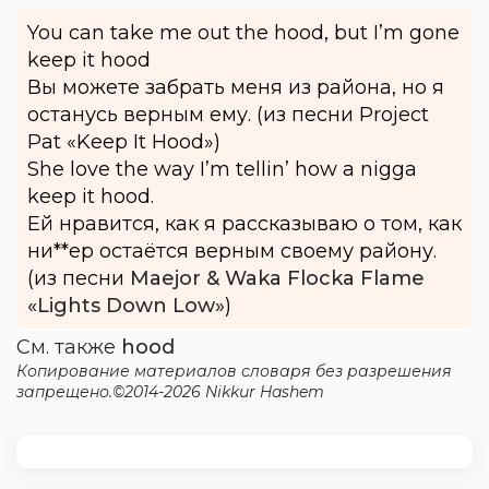
You can take me out the hood, but I’m gone
keep it hood
Вы можете забрать меня из района, но я
останусь верным ему. (из песни Project
Pat «Keep It Hood»)
She love the way I’m tellin’ how a nigga
keep it hood.
Ей нравится, как я рассказываю о том, как
ни**ер остаётся верным своему району.
(из песни
Maejor & Waka Flocka Flame
«Lights Down Low»
)
См. также
hood
Копирование материалов словаря без разрешения
запрещено.©2014-2026 Nikkur Hashem