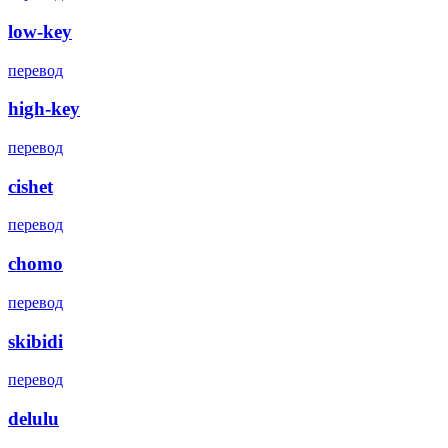
low-key
перевод
high-key
перевод
cishet
перевод
chomo
перевод
skibidi
перевод
delulu