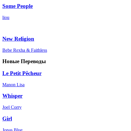
Some People
liou
New Religion
Bebe Rexha & Faithless
Новые Переводы
Le Petit Pêcheur
Manon Lisa
Whisper
Joel Corry
Girl
Jonas Blue