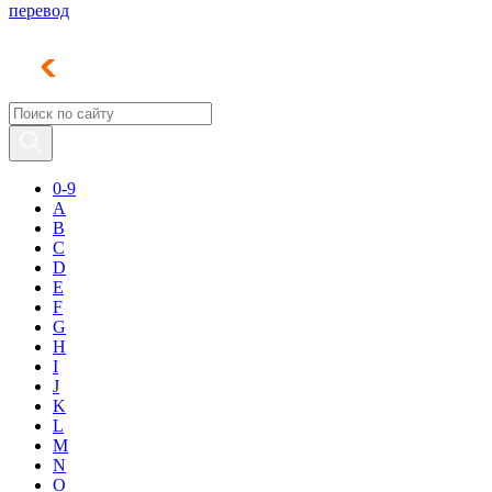
перевод
0-9
A
B
C
D
E
F
G
H
I
J
K
L
M
N
O