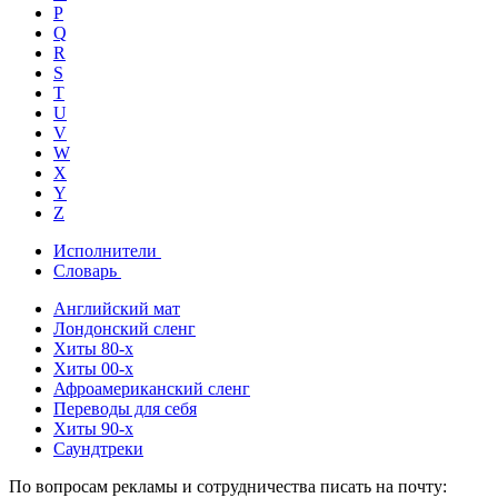
P
Q
R
S
T
U
V
W
X
Y
Z
Исполнители
Словарь
Английский мат
Лондонский сленг
Хиты 80-х
Хиты 00-х
Афроамериканский сленг
Переводы для себя
Хиты 90-х
Саундтреки
По вопросам рекламы и сотрудничества писать на почту: