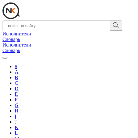
Исполнители
Словарь
Исполнители
Словарь
#
A
B
C
D
E
F
G
H
I
J
K
L