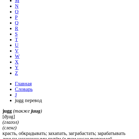
M
N
O
P
Q
R
S
T
U
V
W
X
Y
Z
Главная
Словарь
J
jugg перевод
jugg
(также
juug
)
[ʤug]
(глагол)
(сленг)
красть, обкрадывать; захапать, заграбастать; зарабатывать
деньги незаконными путём
(в том числе торговлей