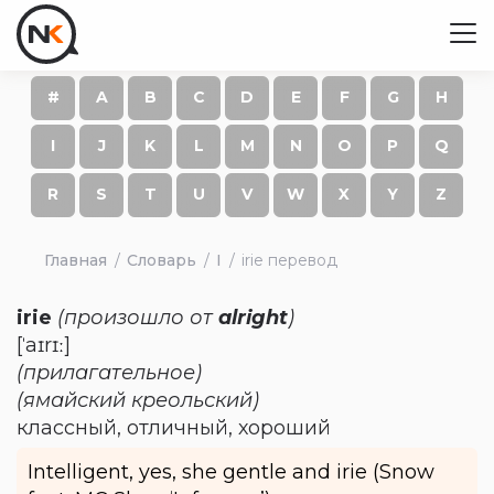
#
A
B
C
D
E
F
G
H
I
J
K
L
M
N
O
P
Q
R
S
T
U
V
W
X
Y
Z
Главная
Словарь
I
irie перевод
irie
(произошло от
alright
)
[ˈaɪrɪː]
(прилагательное)
(ямайский креольский)
классный, отличный, хороший
Intelligent, yes, she gentle and irie (Snow