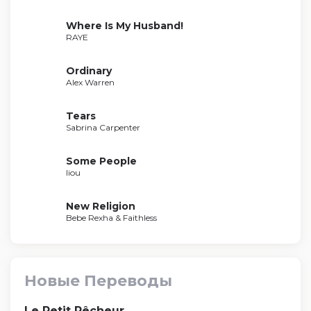
Where Is My Husband!
RAYE
Ordinary
Alex Warren
Tears
Sabrina Carpenter
Some People
liou
New Religion
Bebe Rexha & Faithless
Новые Переводы
Le Petit Pêcheur