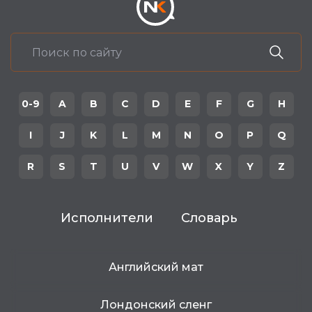
0-9
A
B
C
D
E
F
G
H
I
J
K
L
M
N
O
P
Q
R
S
T
U
V
W
X
Y
Z
Исполнители
Словарь
Английский мат
Лондонский сленг