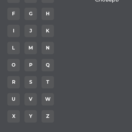
F
G
H
I
J
K
L
M
N
O
P
Q
R
S
T
U
V
W
X
Y
Z