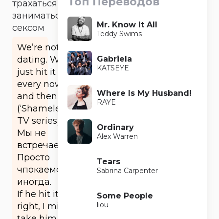
Топ Переводов
трахаться,
заниматься
Mr. Know It All
сексом
Teddy Swims
We’re not
Gabriela
dating. We
KATSEYE
just hit it
every now
Where Is My Husband!
and then
RAYE
(‘Shameless’
TV series)
Ordinary
Мы не
Alex Warren
встречаемся.
Просто
Tears
чпокаемся
Sabrina Carpenter
иногда.
If he hit it
Some People
liou
right, I might
take him on