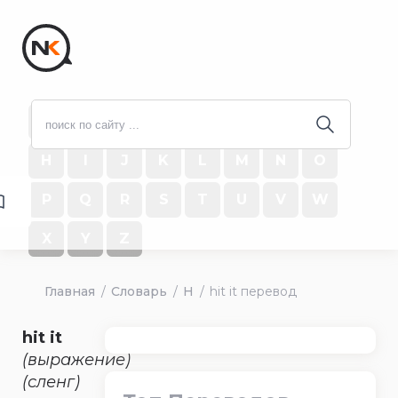
#
A
B
C
D
E
F
G
H
I
J
K
L
M
N
O
P
Q
R
S
T
U
V
W
X
Y
Z
Главная
Словарь
H
hit it перевод
hit it
(выражение)
(сленг)