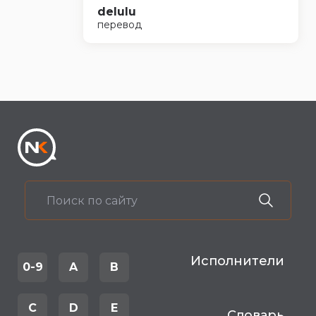
delulu
перевод
Исполнители
0-9
A
B
C
D
E
Словарь