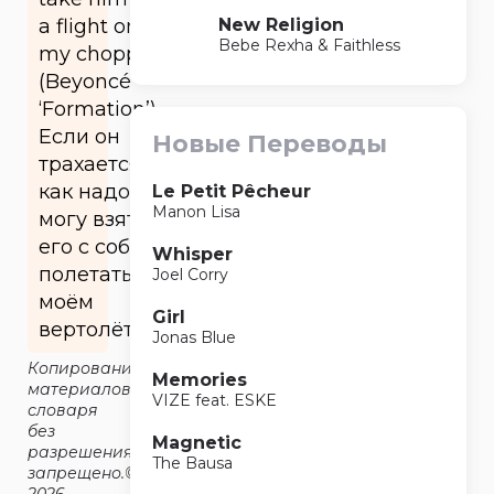
New Religion
a flight on
Bebe Rexha & Faithless
my chopper
(Beyoncé
‘Formation’)
Если он
Новые Переводы
трахается
как надо, я
Le Petit Pêcheur
Manon Lisa
могу взять
его с собой
Whisper
полетать на
Joel Corry
моём
Girl
вертолёте.
Jonas Blue
Копирование
Memories
материалов
VIZE feat. ESKE
словаря
без
Magnetic
разрешения
The Bausa
запрещено.©2014-