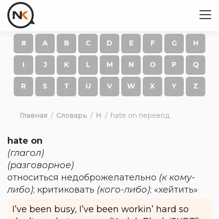
#
A
B
C
D
E
F
G
H
I
J
K
L
M
N
O
P
Q
R
S
T
U
V
W
X
Y
Z
Главная
Словарь
H
hate on перевод
hate on
(глагол)
(разговорное)
относиться недоброжелательно
(к кому-
либо)
; критиковать
(кого-либо)
; «хейтить»
I’ve been busy, I’ve been workin’ hard so