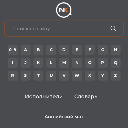
0-9
A
B
C
D
E
F
G
H
I
J
K
L
M
N
O
P
Q
R
S
T
U
V
W
X
Y
Z
Исполнители
Словарь
Английский мат