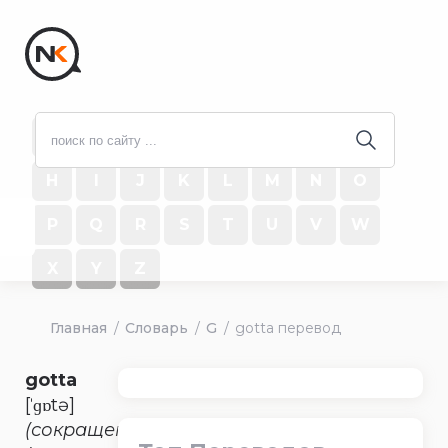
#
A
B
C
D
E
F
G
H
I
J
K
L
M
N
O
P
Q
R
S
T
U
V
W
X
Y
Z
Главная
Словарь
G
gotta перевод
gotta
[ˈɡɒtə]
(сокращение)