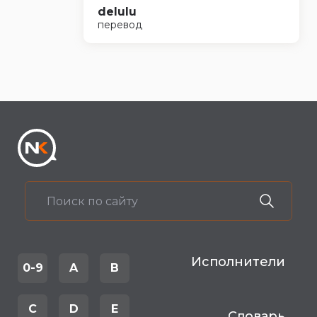
delulu
перевод
Исполнители
0-9
A
B
C
D
E
Словарь