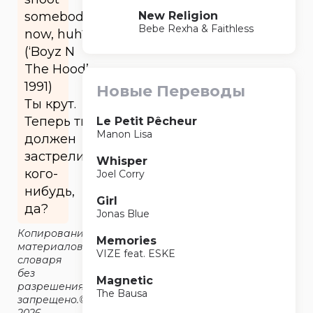
New Religion
somebody
Bebe Rexha & Faithless
now, huh?
(‘Boyz N
The Hood’
1991)
Новые Переводы
Ты крут.
Теперь ты
Le Petit Pêcheur
Manon Lisa
должен
застрелить
Whisper
кого-
Joel Corry
нибудь,
Girl
да?
Jonas Blue
Копирование
Memories
материалов
VIZE feat. ESKE
словаря
без
Magnetic
разрешения
The Bausa
запрещено.©2014-