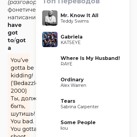
Топ Переводов
(разговорное)
фонетическое
Mr. Know It All
написание
Teddy Swims
have
got
Gabriela
to
/
got
KATSEYE
a
Where Is My Husband!
You’ve
RAYE
gotta be
kidding!
Ordinary
(‘Bedazzled’
Alex Warren
2000)
Ты, должно
Tears
быть,
Sabrina Carpenter
шутишь!
You bad.
Some People
liou
You gotta
shoot