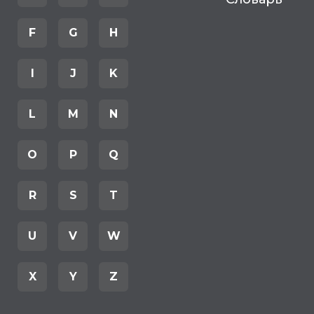
F
G
H
I
J
K
L
M
N
O
P
Q
R
S
T
U
V
W
X
Y
Z