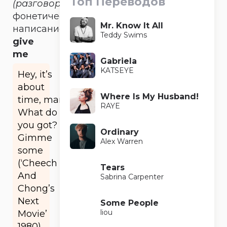
Топ Переводов
(разговорное)
фонетическое
Mr. Know It All
написание
Teddy Swims
give
me
Gabriela
KATSEYE
Hey, it’s
about
Where Is My Husband!
time, man.
RAYE
What do
you got?
Ordinary
Gimme
Alex Warren
some
(‘Cheech
Tears
And
Sabrina Carpenter
Chong’s
Next
Some People
liou
Movie’
1980).