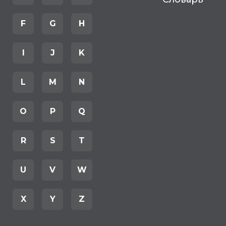
F
G
H
I
J
K
L
M
N
O
P
Q
R
S
T
U
V
W
X
Y
Z