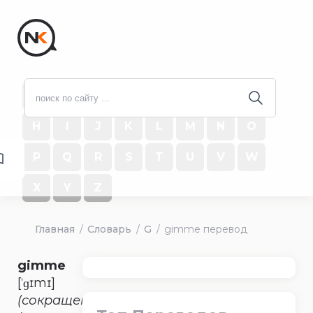
#
A
B
C
D
E
F
G
H
I
J
K
L
M
N
O
P
Q
R
S
T
U
V
W
X
Y
Z
Главная
Словарь
G
gimme перевод
gimme
[ˈɡɪmɪ]
(сокращение)