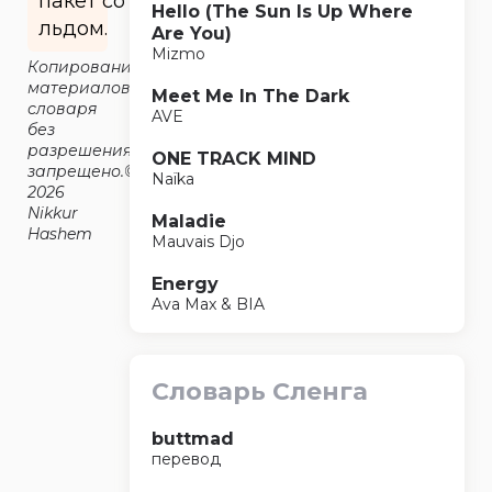
пакет со
Hello (The Sun Is Up Where
льдом.
Are You)
Mizmo
Копирование
материалов
Meet Me In The Dark
словаря
AVE
без
разрешения
ONE TRACK MIND
запрещено.©2014-
Naïka
2026
Nikkur
Maladie
Hashem
Mauvais Djo
Energy
Ava Max & BIA
Словарь Сленга
buttmad
перевод