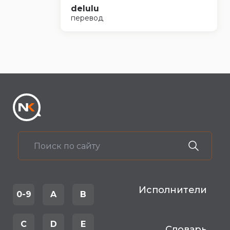
delulu
перевод
Исполнители
0-9
A
B
C
D
E
Словарь