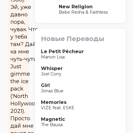
New Religion
Эй, уже
Bebe Rexha & Faithless
давно
пора,
чувак. Что
у тебя
Новые Переводы
там? Дай-
ка мне
Le Petit Pêcheur
Manon Lisa
чуть-чуть.
Just
Whisper
gimme
Joel Corry
the ice
Girl
pack
Jonas Blue
(‘North
Memories
Hollywood’
VIZE feat. ESKE
2021).
Просто
Magnetic
The Bausa
дай мне