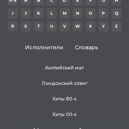
0-9
A
B
C
D
E
F
G
H
I
J
K
L
M
N
O
P
Q
R
S
T
U
V
W
X
Y
Z
Исполнители
Словарь
Английский мат
Лондонский сленг
Хиты 80-х
Хиты 00-х