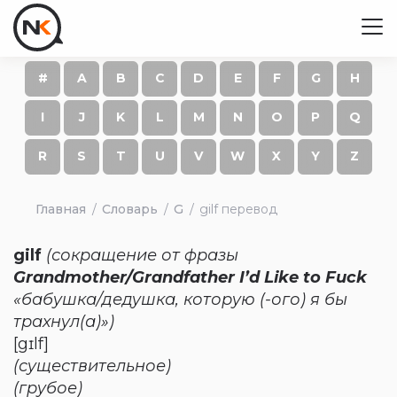
#
A
B
C
D
E
F
G
H
I
J
K
L
M
N
O
P
Q
R
S
T
U
V
W
X
Y
Z
Главная
Словарь
G
gilf перевод
gilf
(сокращение от фразы
Grandmother/Grandfather I’d Like to Fuck
«бабушка/дедушка, которую (-ого) я бы
трахнул(а)»)
[gɪlf]
(существительное)
(грубое)