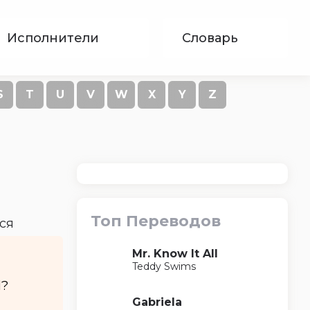
Исполнители
Словарь
S
T
U
V
W
X
Y
Z
Топ Переводов
ся
Mr. Know It All
Teddy Swims
d?
Gabriela