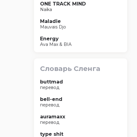
ONE TRACK MIND
Naïka
Maladie
Mauvais Djo
Energy
Ava Max & BIA
Словарь Сленга
buttmad
перевод
bell-end
перевод
auramaxx
перевод
type shit