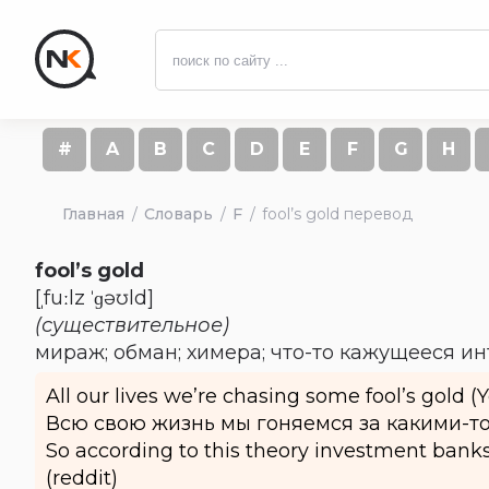
#
A
B
C
D
E
F
G
H
Главная
Словарь
F
fool’s gold перевод
fool’s gold
[ˌfuːlz ˈɡəʊld]
(существительное)
мираж; обман; химера; что-то кажущееся и
All our lives we’re chasing some fool’s gold (
Всю свою жизнь мы гоняемся за какими-т
So according to this theory investment banks,
(reddit)