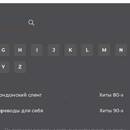
G
H
I
J
K
L
M
N
Y
Z
ондонский сленг
Хиты 80-х
реводы для себя
Хиты 90-х