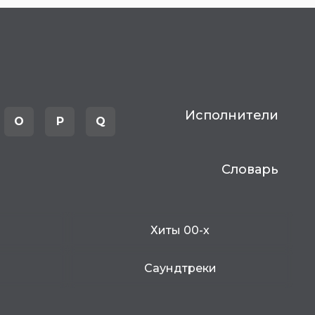
Исполнители
O
P
Q
Словарь
Хиты 00-х
Саундтреки