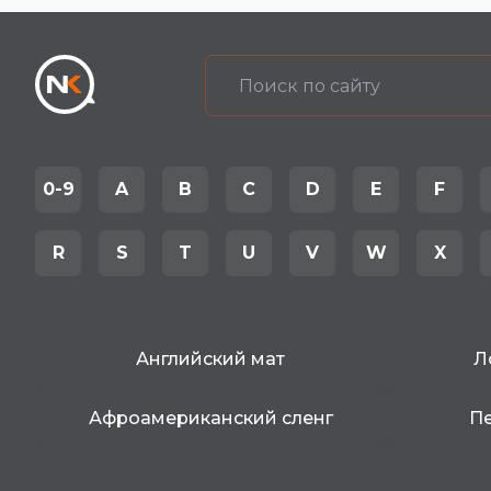
0-9
A
B
C
D
E
F
R
S
T
U
V
W
X
Английский мат
Л
Афроамериканский сленг
Пе