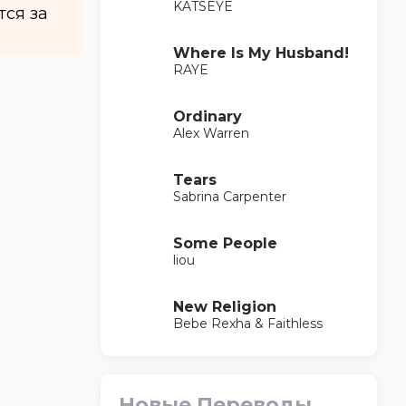
KATSEYE
тся за
Where Is My Husband!
RAYE
Ordinary
Alex Warren
Tears
Sabrina Carpenter
Some People
liou
New Religion
Bebe Rexha & Faithless
Новые Переводы