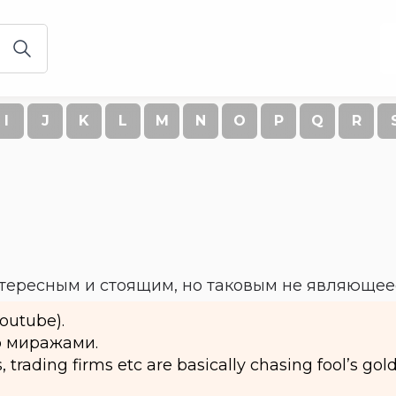
I
J
K
L
M
N
O
P
Q
R
нтересным и стоящим, но таковым не являющее
Youtube).
о миражами.
 trading firms etc are basically chasing fool’s gol