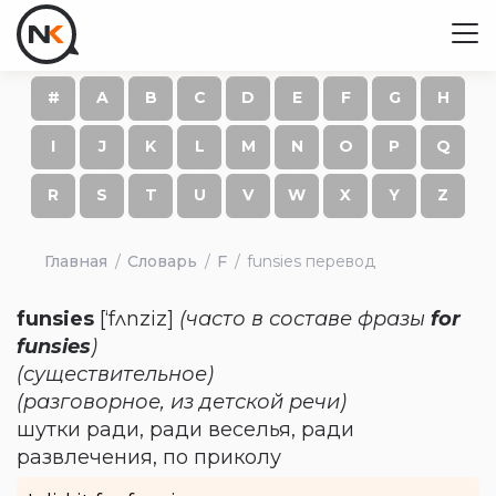
#
A
B
C
D
E
F
G
H
I
J
K
L
M
N
O
P
Q
R
S
T
U
V
W
X
Y
Z
Главная
Словарь
F
funsies перевод
funsies
[‘fʌnziz]
(часто в составе фразы
for
funsies
)
(существительное)
(разговорное, из детской речи)
шутки ради, ради веселья, ради
развлечения, по приколу