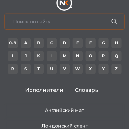
0-9
A
B
C
D
E
F
G
H
I
J
K
L
M
N
O
P
Q
R
S
T
U
V
W
X
Y
Z
Исполнители
Словарь
Английский мат
Лондонский сленг