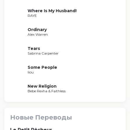
Where Is My Husband!
RAYE
Ordinary
Alex Warren
Tears
Sabrina Carpenter
Some People
liou
New Religion
Bebe Rexha & Faithless
Новые Переводы
Le Petit Pêcheur