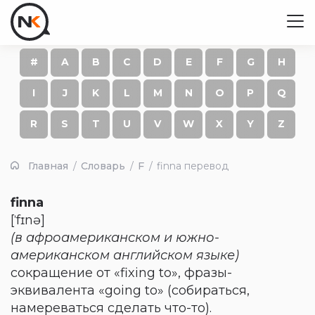
#
A
B
C
D
E
F
G
H
I
J
K
L
M
N
O
P
Q
R
S
T
U
V
W
X
Y
Z
Главная
Словарь
F
finna перевод
finna
[ˈfɪnə]
(в афроамериканском и южно-
американском английском языке)
сокращение от «fixing to», фразы-
эквивалента «going to» (собираться,
намереваться сделать что-то).