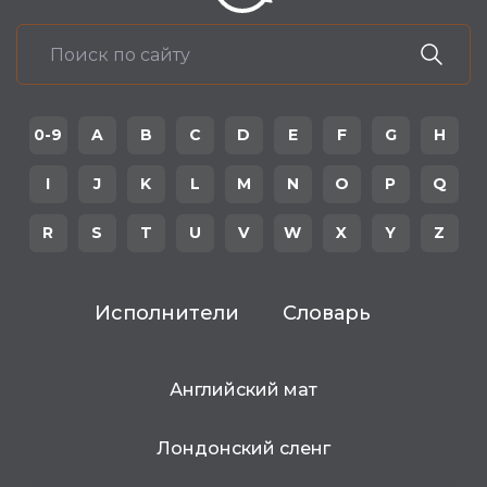
0-9
A
B
C
D
E
F
G
H
I
J
K
L
M
N
O
P
Q
R
S
T
U
V
W
X
Y
Z
Исполнители
Словарь
Английский мат
Лондонский сленг