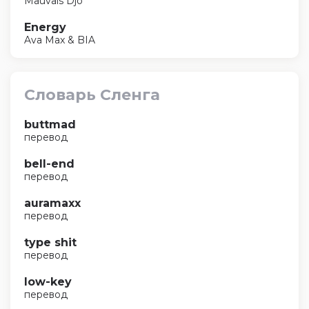
Mauvais Djo
Energy
Ava Max & BIA
Словарь Сленга
buttmad
перевод
bell-end
перевод
auramaxx
перевод
type shit
перевод
low-key
перевод