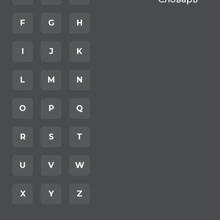
F
G
H
I
J
K
L
M
N
O
P
Q
R
S
T
U
V
W
X
Y
Z