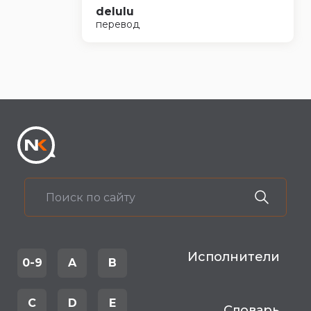
delulu
перевод
Исполнители
0-9
A
B
C
D
E
Словарь