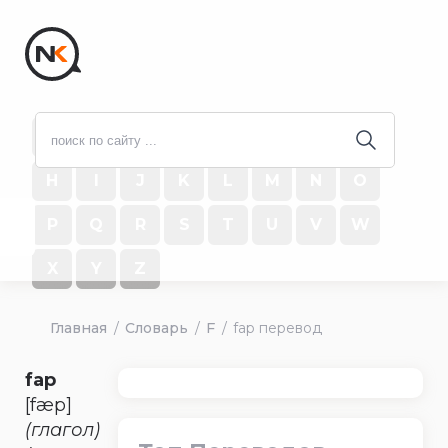
#
A
B
C
D
E
F
G
H
I
J
K
L
M
N
O
P
Q
R
S
T
U
V
W
X
Y
Z
Главная
Словарь
F
fap перевод
fap
[fæp]
(глагол)