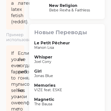
a
латекс.
New Religion
latex
Bebe Rexha & Faithless
fetish
(reddit).
Новые Переводы
Пример
использования
Le Petit Pêcheur
Manon Lisa
If
Если
Whisper
you’ve
вы
Joel Corry
ever
когда-
Girl
fapped
либо
Jonas Blue
to
гоняли
my
лысого
Memories
selfies
на
VIZE feat. ESKE
you
мои
Magnetic
owe
селфи,
The Bausa
me
то