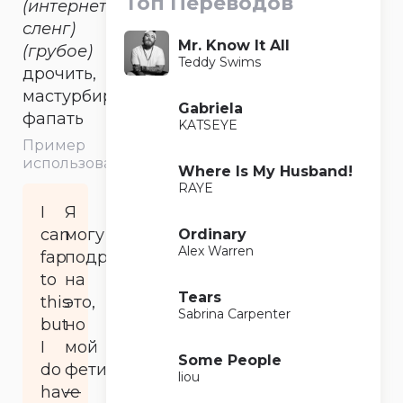
Топ Переводов
(интернет-
сленг)
Mr. Know It All
(грубое)
Teddy Swims
дрочить,
мастурбировать,
Gabriela
фапать
KATSEYE
Пример
использования
Where Is My Husband!
RAYE
I
Я
can
могу
Ordinary
Alex Warren
fap
подрочить
to
на
Tears
this
это,
Sabrina Carpenter
but
но
I
мой
Some People
do
фетиш
liou
have
—