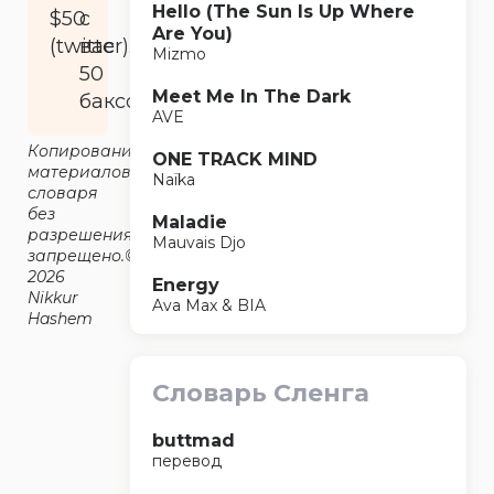
Hello (The Sun Is Up Where
$50
с
Are You)
(twitter).
вас
Mizmo
50
Meet Me In The Dark
баксов.
AVE
Копирование
ONE TRACK MIND
материалов
Naïka
словаря
без
Maladie
разрешения
Mauvais Djo
запрещено.©2014-
2026
Energy
Nikkur
Ava Max & BIA
Hashem
Словарь Сленга
buttmad
перевод