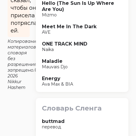
сказал,
Hello (The Sun Is Up Where
чтобы она
Are You)
присела и
Mizmo
потрясла
Meet Me In The Dark
ей.
AVE
Копирование
ONE TRACK MIND
материалов
Naïka
словаря
без
Maladie
разрешения
Mauvais Djo
запрещено.©2014-
2026
Energy
Nikkur
Ava Max & BIA
Hashem
Словарь Сленга
buttmad
перевод