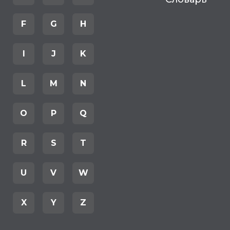
F
G
H
I
J
K
L
M
N
O
P
Q
R
S
T
U
V
W
X
Y
Z