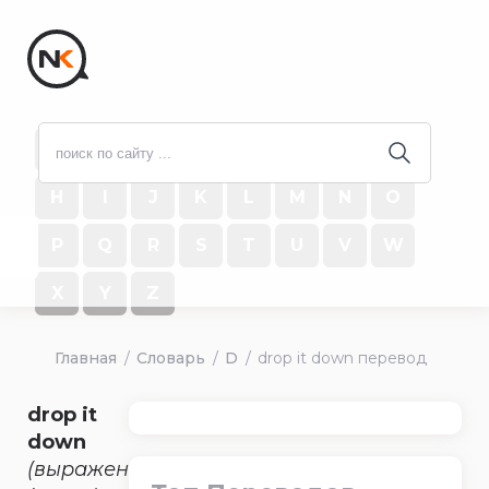
#
A
B
C
D
E
F
G
H
I
J
K
L
M
N
O
P
Q
R
S
T
U
V
W
X
Y
Z
Главная
Словарь
D
drop it down перевод
drop it
down
(выражение)