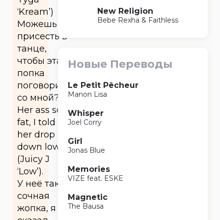
New Religion
‘Kream’)
Bebe Rexha & Faithless
Можешь
присесть в
танце,
чтобы эта
Новые Переводы
попка
поговорила
Le Petit Pêcheur
Manon Lisa
со мной?
Her ass so
Whisper
fat, I told
Joel Corry
her drop it
Girl
down low
Jonas Blue
(Juicy J
Memories
‘Low’).
VIZE feat. ESKE
У неё такая
сочная
Magnetic
The Bausa
жопка, я