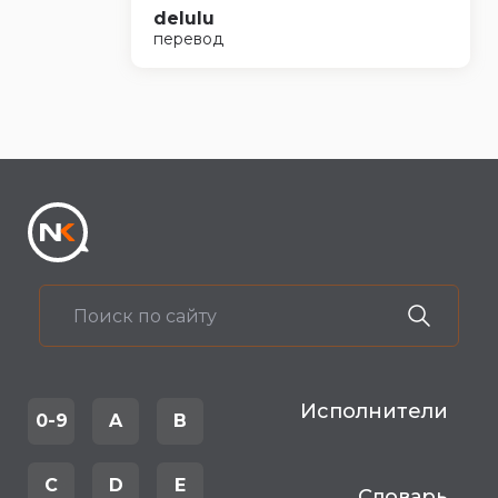
delulu
перевод
Исполнители
0-9
A
B
C
D
E
Словарь