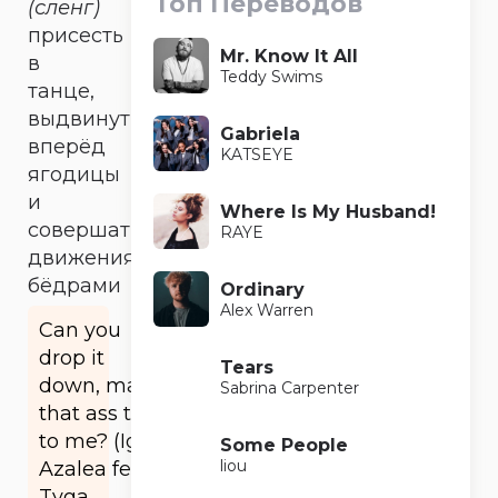
Топ Переводов
(сленг)
присесть
Mr. Know It All
в
Teddy Swims
танце,
выдвинуть
Gabriela
вперёд
KATSEYE
ягодицы
и
Where Is My Husband!
совершать
RAYE
движения
бёдрами
Ordinary
Alex Warren
Can you
drop it
Tears
down, make
Sabrina Carpenter
that ass talk
to me? (Iggy
Some People
liou
Azalea feat.
Tyga