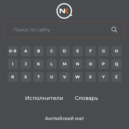
0-9
A
B
C
D
E
F
G
H
I
J
K
L
M
N
O
P
Q
R
S
T
U
V
W
X
Y
Z
Исполнители
Словарь
Английский мат