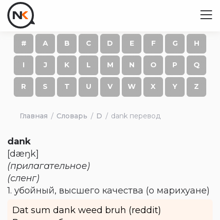
#
A
B
C
D
E
F
G
H
I
J
K
L
M
N
O
P
Q
R
S
T
U
V
W
X
Y
Z
Главная
Словарь
D
dank перевод
dank
[dæŋk]
(прилагательное)
(сленг)
1. убойный, высшего качества (о марихуане)
Dat sum dank weed bruh (reddit)