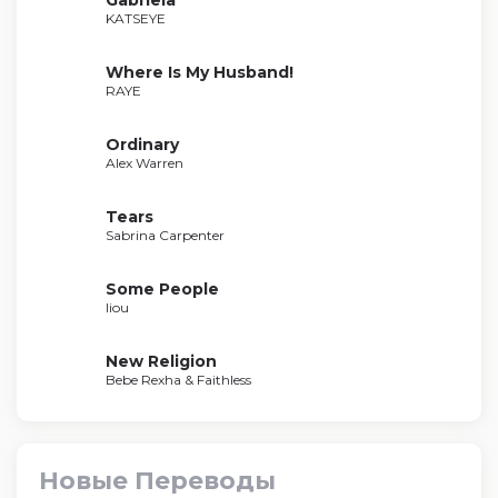
Gabriela
KATSEYE
Where Is My Husband!
RAYE
Ordinary
Alex Warren
Tears
Sabrina Carpenter
Some People
liou
New Religion
Bebe Rexha & Faithless
Новые Переводы