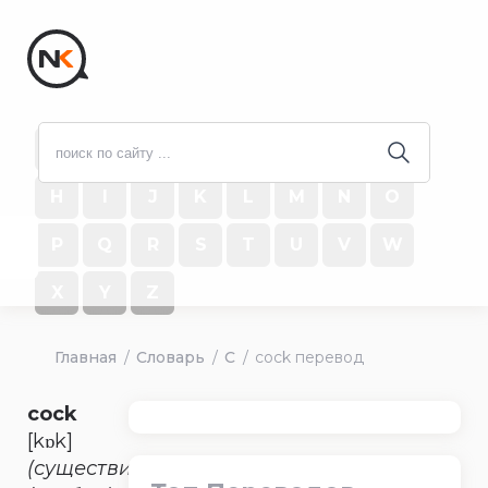
#
A
B
C
D
E
F
G
H
I
J
K
L
M
N
O
P
Q
R
S
T
U
V
W
X
Y
Z
Главная
Словарь
C
cock перевод
cock
[kɒk]
(существительное)