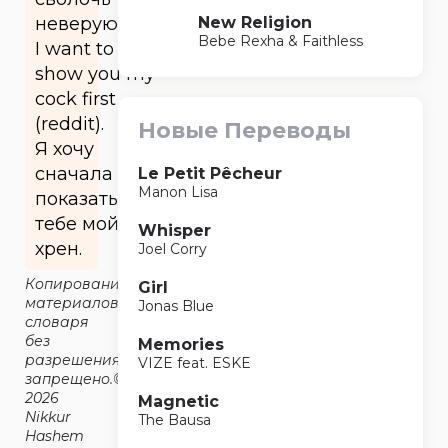
New Religion
неверующая.
Bebe Rexha & Faithless
I want to
show you my
cock first
(reddit).
Новые Переводы
Я хочу
сначала
Le Petit Pêcheur
Manon Lisa
показать
тебе мой
Whisper
хрен.
Joel Corry
Копирование
Girl
материалов
Jonas Blue
словаря
без
Memories
разрешения
VIZE feat. ESKE
запрещено.©2014-
2026
Magnetic
Nikkur
The Bausa
Hashem