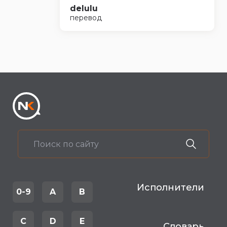
delulu
перевод
Исполнители
0-9
A
B
C
D
E
Словарь