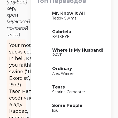
Топ Переводов
(грубое)
хер,
Mr. Know It All
хрен
Teddy Swims
(мужской
половой
Gabriela
член)
KATSEYE
Your mother
Where Is My Husband!
sucks cocks
RAYE
in hell, Karras,
you faithless
Ordinary
swine (‘The
Alex Warren
Exorcist’,
1973)
Tears
Твоя мать
Sabrina Carpenter
сосёт члены
в аду,
Some People
liou
Каррас,
сволочь ты