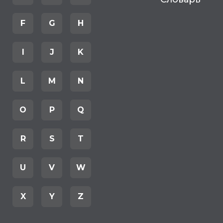
F
G
H
I
J
K
L
M
N
O
P
Q
R
S
T
U
V
W
X
Y
Z