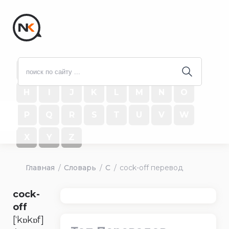
#
A
B
C
D
E
F
G
H
I
J
K
L
M
N
O
P
Q
R
S
T
U
V
W
X
Y
Z
Главная
Словарь
C
cock-off перевод
cock-
off
[ˈkɒkɒf]