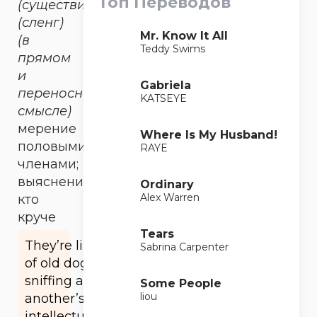
Топ Переводов
(существительное)
(сленг)
Mr. Know It All
(в
Teddy Swims
прямом
и
Gabriela
переносном
KATSEYE
смысле)
мерение
Where Is My Husband!
половыми
RAYE
членами;
выяснение
Ordinary
Alex Warren
кто
круче
Tears
They’re like a pair
Sabrina Carpenter
of old doggies
sniffing around one
Some People
liou
another’s
intellectual