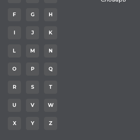
F
G
H
I
J
K
L
M
N
O
P
Q
R
S
T
U
V
W
X
Y
Z