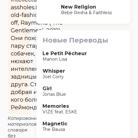
New Religion
assholes.It’s a good
Bebe Rexha & Faithless
old-fashioned cock-
off, Raymond (‘The
Gentlemen’, 2019)
Они похожи на
Новые Переводы
пару старых
собачек, которые
Le Petit Pêcheur
Manon Lisa
нюхают
интеллектуальные
Whisper
задницы друг
Joel Corry
друга. Старая
Girl
добрая игра «у
Jonas Blue
кого больше»,
Memories
Реймонд.
VIZE feat. ESKE
Копирование
Magnetic
материалов
The Bausa
словаря
без