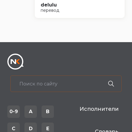
delulu
перевод
Исполнители
0-9
A
B
C
D
E
Словарь