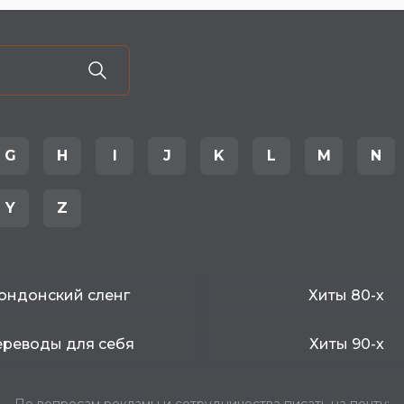
G
H
I
J
K
L
M
N
Y
Z
ондонский сленг
Хиты 80-х
реводы для себя
Хиты 90-х