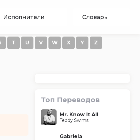
Исполнители
Словарь
S
T
U
V
W
X
Y
Z
Топ Переводов
Mr. Know It All
Teddy Swims
Gabriela