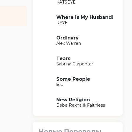
KATSEYE
Where Is My Husband!
RAYE
Ordinary
Alex Warren
Tears
Sabrina Carpenter
Some People
liou
New Religion
Bebe Rexha & Faithless
Новые Переводы