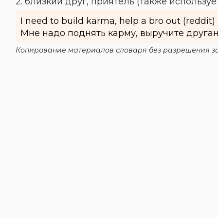
2. близкий друг, приятель (также использу
I need to build karma, help a bro out (reddit)
Мне надо поднять карму, выручите друган
Копирование материалов словаря без разрешения за