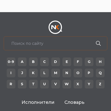
0-9
A
B
C
D
E
F
G
H
I
J
K
L
M
N
O
P
Q
R
S
T
U
V
W
X
Y
Z
Исполнители
Словарь