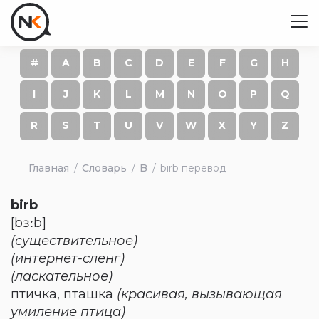
#
A
B
C
D
E
F
G
H
I
J
K
L
M
N
O
P
Q
R
S
T
U
V
W
X
Y
Z
Главная
Словарь
B
birb перевод
birb
[bɜːb]
(существительное)
(интернет-сленг)
(ласкательное)
птичка, пташка
(красивая, вызывающая
умиление птица)