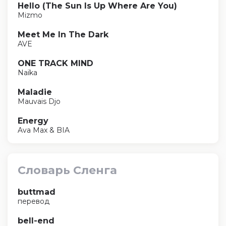
Hello (The Sun Is Up Where Are You)
Mizmo
Meet Me In The Dark
AVE
ONE TRACK MIND
Naïka
Maladie
Mauvais Djo
Energy
Ava Max & BIA
Словарь Сленга
buttmad
перевод
bell-end