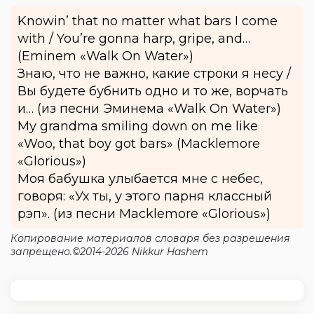
Knowin’ that no matter what bars I come
with / You’re gonna harp, gripe, and…
(Eminem «Walk On Water»)
Знаю, что не важно, какие строки я несу /
Вы будете бубнить одно и то же, ворчать
и… (из песни Эминема «Walk On Water»)
My grandma smiling down on me like
«Woo, that boy got bars» (Macklemore
«Glorious»)
Моя бабушка улыбается мне с небес,
говоря: «Ух ты, у этого парня классный
рэп». (из песни Macklemore «Glorious»)
Копирование материалов словаря без разрешения
запрещено.©2014-2026 Nikkur Hashem