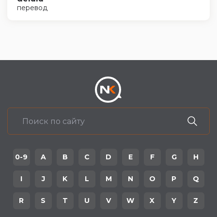
перевод
0-9
A
B
C
D
E
F
G
H
I
J
K
L
M
N
O
P
Q
R
S
T
U
V
W
X
Y
Z