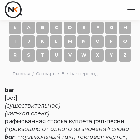
#
A
B
C
D
E
F
G
H
I
J
K
L
M
N
O
P
Q
R
S
T
U
V
W
X
Y
Z
Главная
Словарь
B
bar перевод
bar
[bɑː]
(существительное)
(хип-хоп сленг)
рифмованная строка куплета рэп-песни
(произошло от одного из значений слова
bar
: «музыкальный такт; тактовая черта»)