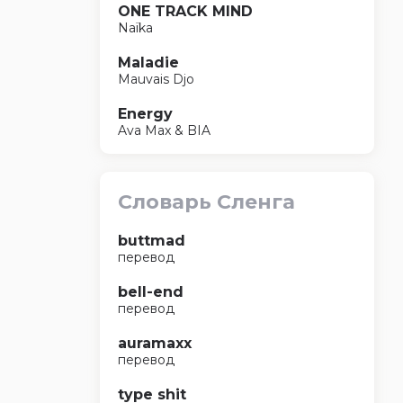
ONE TRACK MIND
Naïka
Maladie
Mauvais Djo
Energy
Ava Max & BIA
Словарь Сленга
buttmad
перевод
bell-end
перевод
auramaxx
перевод
type shit