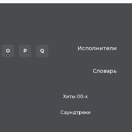
Исполнители
O
P
Q
Словарь
Хиты 00-х
Саундтреки