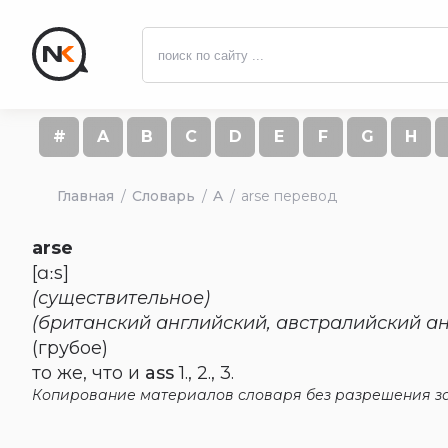
#
A
B
C
D
E
F
G
H
Главная
Словарь
A
arse перевод
arse
[ɑːs]
(существительное)
(британский английский, австралийский а
(грубое)
то же, что и
ass
1., 2., 3.
Копирование материалов словаря без разрешения за