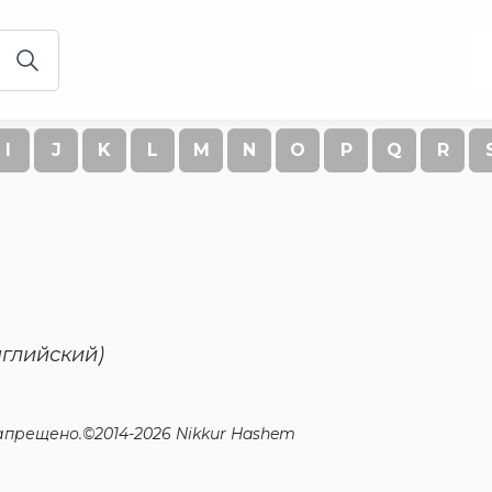
I
J
K
L
M
N
O
P
Q
R
нглийский)
прещено.©2014-2026 Nikkur Hashem