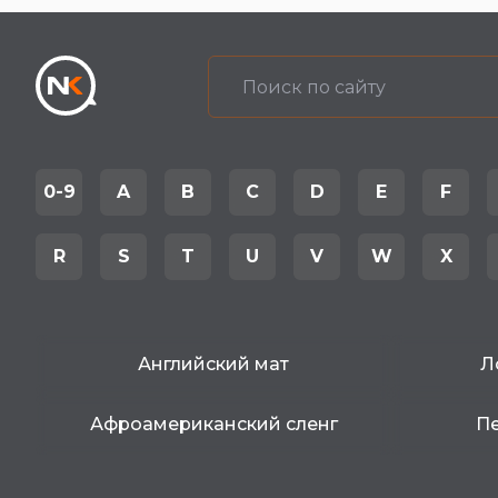
0-9
A
B
C
D
E
F
R
S
T
U
V
W
X
Английский мат
Л
Афроамериканский сленг
Пе