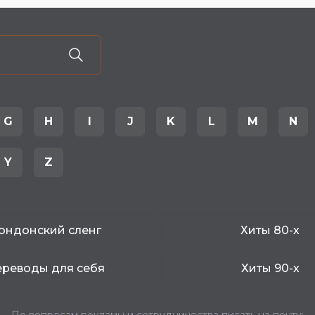
G
H
I
J
K
L
M
N
Y
Z
ондонский сленг
Хиты 80-х
реводы для себя
Хиты 90-х