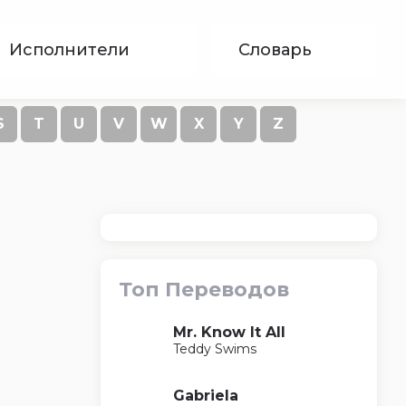
Исполнители
Словарь
S
T
U
V
W
X
Y
Z
Топ Переводов
Mr. Know It All
Teddy Swims
Gabriela