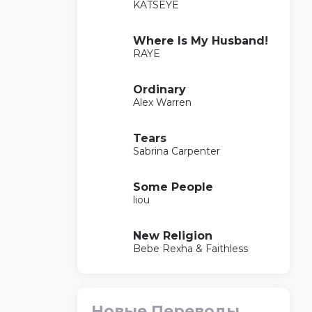
KATSEYE
Where Is My Husband!
RAYE
Ordinary
Alex Warren
Tears
Sabrina Carpenter
Some People
liou
New Religion
Bebe Rexha & Faithless
Новые Переводы