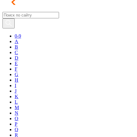
0-9
A
B
C
D
E
F
G
H
I
J
K
L
M
N
O
P
Q
R