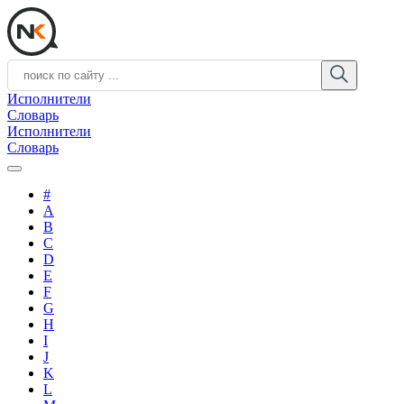
Исполнители
Словарь
Исполнители
Словарь
#
A
B
C
D
E
F
G
H
I
J
K
L