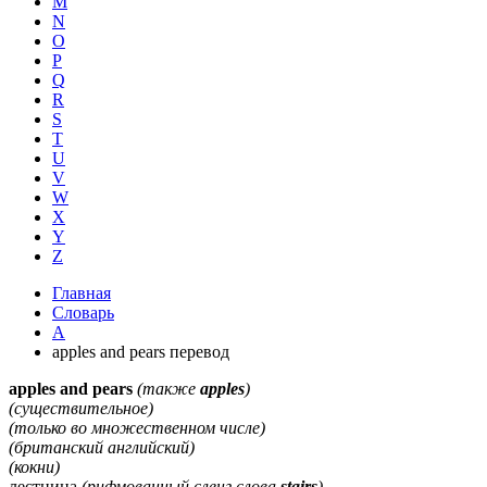
M
N
O
P
Q
R
S
T
U
V
W
X
Y
Z
Главная
Словарь
A
apples and pears перевод
apples and pears
(также
apples
)
(существительное)
(только во множественном числе)
(британский английский)
(кокни)
лестница
(рифмованный сленг слова
stairs
)