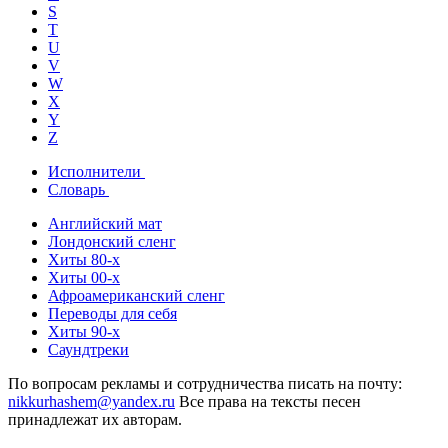
S
T
U
V
W
X
Y
Z
Исполнители
Словарь
Английский мат
Лондонский сленг
Хиты 80-х
Хиты 00-х
Афроамериканский сленг
Переводы для себя
Хиты 90-х
Саундтреки
По вопросам рекламы и сотрудничества писать на почту:
nikkurhashem@yandex.ru
Все права на тексты песен
принадлежат их авторам.