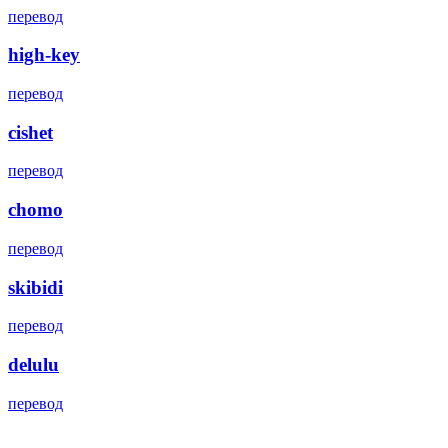
перевод
high-key
перевод
cishet
перевод
chomo
перевод
skibidi
перевод
delulu
перевод