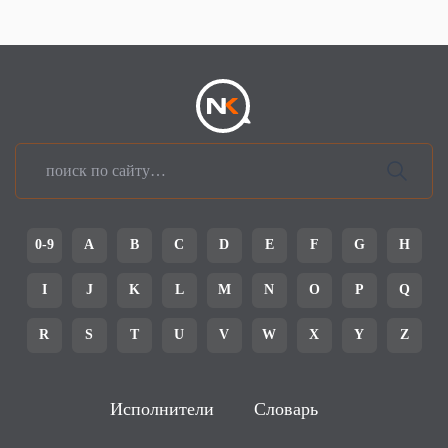
0-9
A
B
C
D
E
F
G
H
I
J
K
L
M
N
O
P
Q
R
S
T
U
V
W
X
Y
Z
Исполнители
Словарь