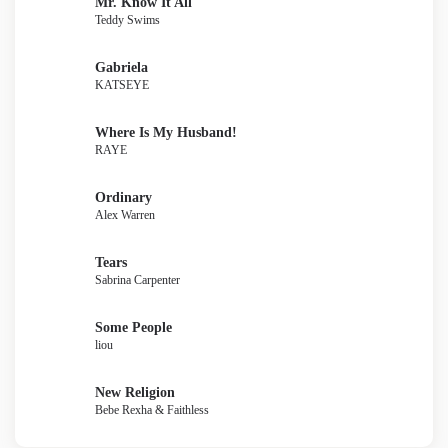
Mr. Know It All
Teddy Swims
Gabriela
KATSEYE
Where Is My Husband!
RAYE
Ordinary
Alex Warren
Tears
Sabrina Carpenter
Some People
liou
New Religion
Bebe Rexha & Faithless