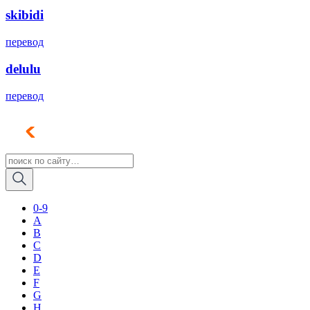
skibidi
перевод
delulu
перевод
0-9
A
B
C
D
E
F
G
H