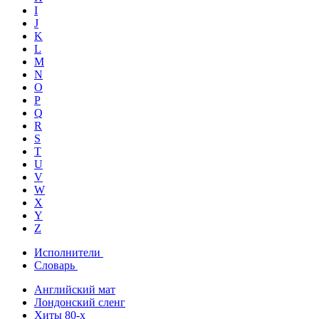
I
J
K
L
M
N
O
P
Q
R
S
T
U
V
W
X
Y
Z
Исполнители
Словарь
Английский мат
Лондонский сленг
Хиты 80-х