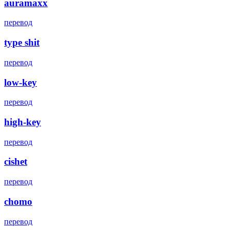
auramaxx
перевод
type shit
перевод
low-key
перевод
high-key
перевод
cishet
перевод
chomo
перевод