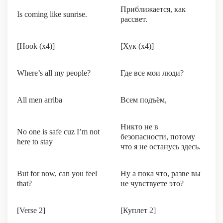
Приближается, как
Is coming like sunrise.
рассвет.
[Hook (x4)]
[Хук (x4)]
Where’s all my people?
Где все мои люди?
All men arriba
Всем подъём,
Никто не в
No one is safe cuz I’m not
безопасности, потому
here to stay
что я не останусь здесь.
But for now, can you feel
Ну а пока что, разве вы
that?
не чувствуете это?
[Verse 2]
[Куплет 2]