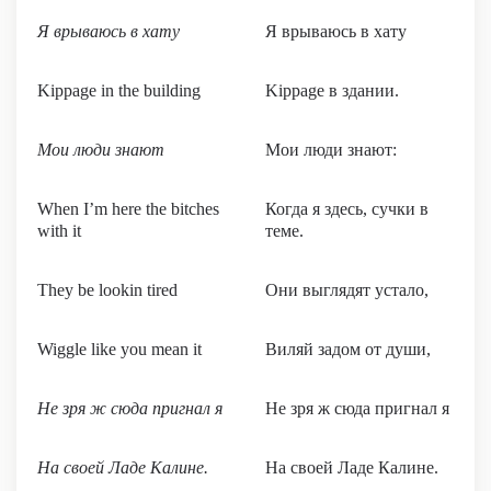
Я врываюсь в хату
Я врываюсь в хату
Kippage in the building
Kippage в здании.
Мои люди знают
Мои люди знают:
When I’m here the bitches
Когда я здесь, сучки в
with it
теме.
They be lookin tired
Они выглядят устало,
Wiggle like you mean it
Виляй задом от души,
Не зря ж сюда пригнал я
Не зря ж сюда пригнал я
На своей Ладе Калине.
На своей Ладе Калине.