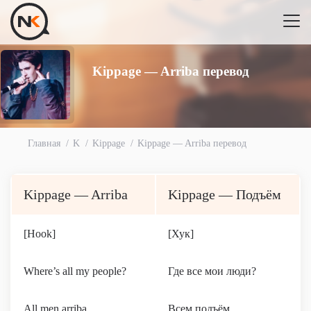
Kippage — Arriba перевод
Главная
K
Kippage
Kippage — Arriba перевод
Kippage — Arriba
Kippage — Подъём
[Hook]
[Хук]
Where’s all my people?
Где все мои люди?
All men arriba
Всем подъём,