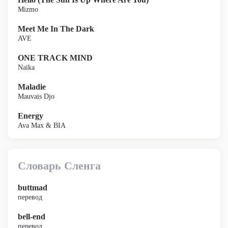
Mizmo
Meet Me In The Dark
AVE
ONE TRACK MIND
Naïka
Maladie
Mauvais Djo
Energy
Ava Max & BIA
Словарь Сленга
buttmad
перевод
bell-end
перевод