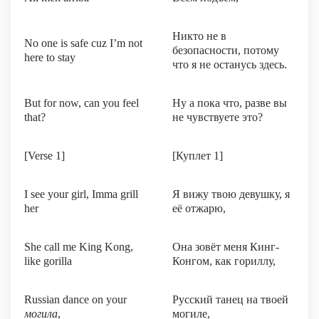
Никто не в
No one is safe cuz I’m not
безопасности, потому
here to stay
что я не останусь здесь.
But for now, can you feel
Ну а пока что, разве вы
that?
не чувствуете это?
[Verse 1]
[Куплет 1]
I see your girl, Imma grill
Я вижу твою девушку, я
her
её отжарю,
She call me King Kong,
Она зовёт меня Кинг-
like gorilla
Конгом, как гориллу,
Russian dance on your
Русский танец на твоей
могила
,
могиле,