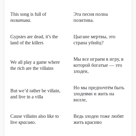
This song is full of
Эта песня полна
позитива
.
позитива.
Gypsies are dead, it’s the
Цыгане мертвы, это
land of the killers
страна убийц?
Мы все играем в игру, в
We all play a game where
которой богатые — это
the rich are the villains
злодеи,
Но мы предпочтём быть
But we’d rather be villain,
злодеями и жить на
and live in a villa
вилле,
Cause villains also like to
Ведь злодеи тоже любят
live
красиво
.
жить красиво