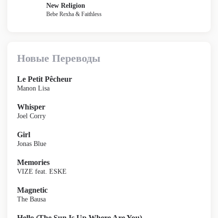
New Religion
Bebe Rexha & Faithless
Новые Переводы
Le Petit Pêcheur
Manon Lisa
Whisper
Joel Corry
Girl
Jonas Blue
Memories
VIZE feat. ESKE
Magnetic
The Bausa
Hello (The Sun Is Up Where Are You)