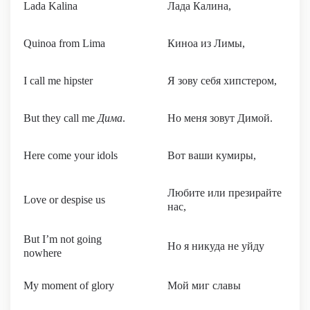
Lada Kalina
Лада Калина,
Quinoa from Lima
Киноа из Лимы,
I call me hipster
Я зову себя хипстером,
But they call me
Дима
.
Но меня зовут Димой.
Here come your idols
Вот ваши кумиры,
Любите или презирайте
Love or despise us
нас,
But I’m not going
Но я никуда не уйду
nowhere
My moment of glory
Мой миг славы