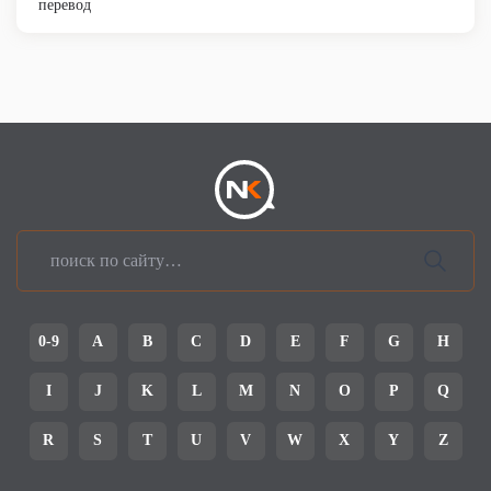
перевод
0-9
A
B
C
D
E
F
G
H
I
J
K
L
M
N
O
P
Q
R
S
T
U
V
W
X
Y
Z