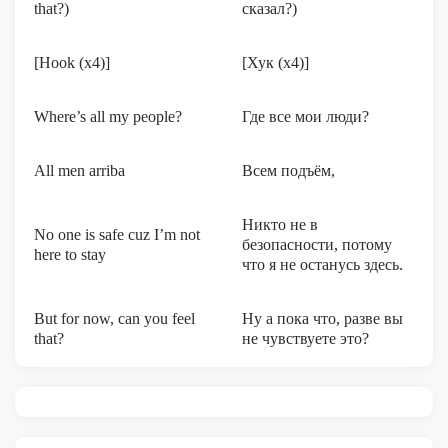
that?)
сказал?)
[Hook (x4)]
[Хук (x4)]
Where’s all my people?
Где все мои люди?
All men arriba
Всем подъём,
Никто не в
No one is safe cuz I’m not
безопасности, потому
here to stay
что я не останусь здесь.
But for now, can you feel
Ну а пока что, разве вы
that?
не чувствуете это?