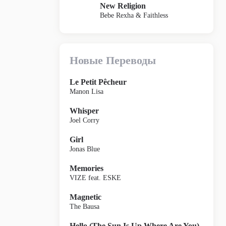
New Religion
Bebe Rexha & Faithless
Новые Переводы
Le Petit Pêcheur
Manon Lisa
Whisper
Joel Corry
Girl
Jonas Blue
Memories
VIZE feat. ESKE
Magnetic
The Bausa
Hello (The Sun Is Up Where Are You)