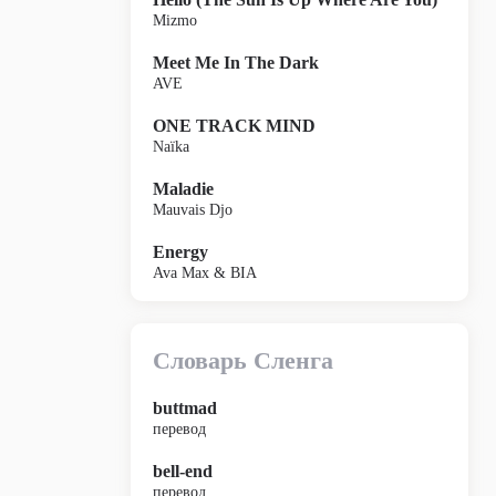
Mizmo
Meet Me In The Dark
AVE
ONE TRACK MIND
Naïka
Maladie
Mauvais Djo
Energy
Ava Max & BIA
Словарь Сленга
buttmad
перевод
bell-end
перевод