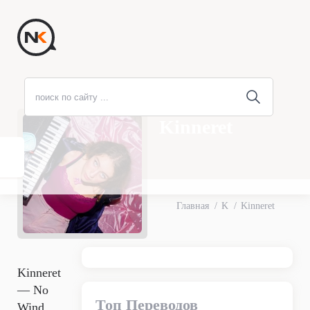
Kinneret
Главная
K
Kinneret
Kinneret
— No
Топ Переводов
Wind