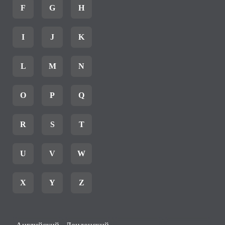
F
G
H
I
J
K
L
M
N
O
P
Q
R
S
T
U
V
W
X
Y
Z