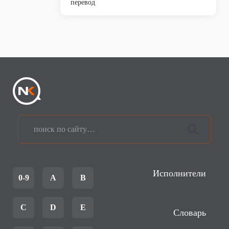
перевод
Исполнители
0-9
A
B
C
D
E
Словарь