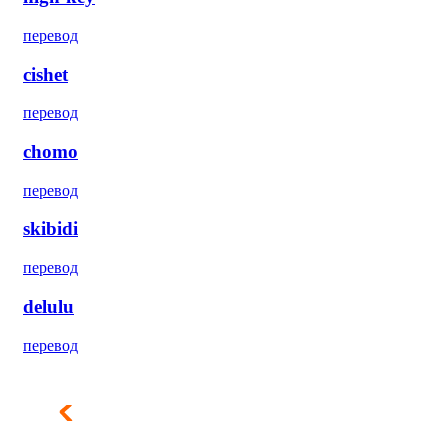
перевод
cishet
перевод
chomo
перевод
skibidi
перевод
delulu
перевод