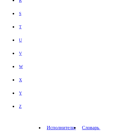
R
S
T
U
V
W
X
Y
Z
Исполнители
Словарь