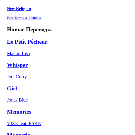
New Religion
Bebe Rexha & Faithless
Новые Переводы
Le Petit Pêcheur
Manon Lisa
Whisper
Joel Corry
Girl
Jonas Blue
Memories
VIZE feat. ESKE