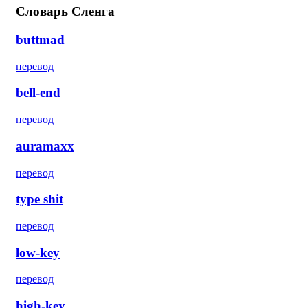
Словарь Сленга
buttmad
перевод
bell-end
перевод
auramaxx
перевод
type shit
перевод
low-key
перевод
high-key