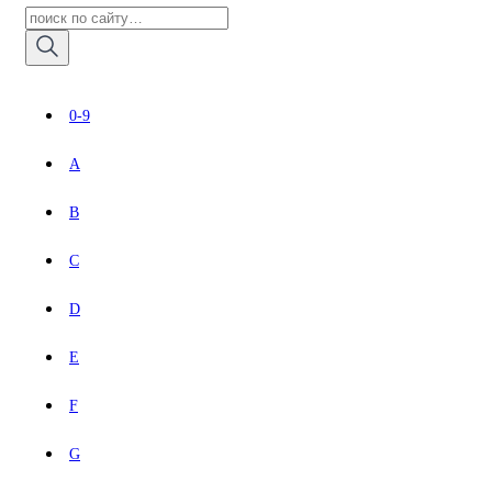
0-9
A
B
C
D
E
F
G