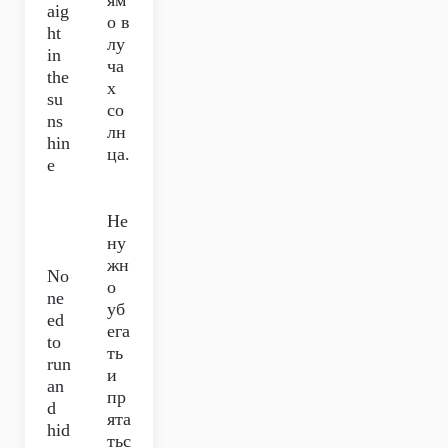
ям
aig
о в
ht
лу
in
ча
the
х
su
со
ns
лн
hin
ца.
e
Не
ну
жн
No
о
ne
уб
ed
ега
to
ть
run
и
an
пр
d
ята
hid
тьс