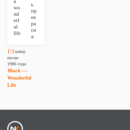
a
ь
wo
пр
nd
ек
erf
ра
ul
сн
life
а.
[↑]
кавер
песни
1986 года
Black —
Wonderful
Life