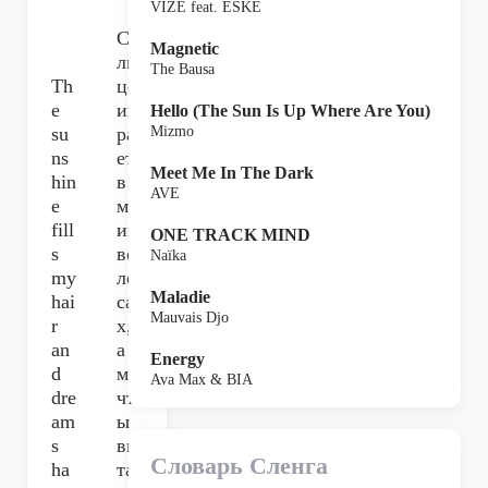
VIZE feat. ESKE
Со
Magnetic
лн
The Bausa
Th
це
e
иг
Hello (The Sun Is Up Where Are You)
su
ра
Mizmo
ns
ет
Meet Me In The Dark
hin
в
AVE
e
мо
fill
их
ONE TRACK MIND
s
во
Naïka
my
ло
Maladie
hai
са
Mauvais Djo
r
х,
an
а
Energy
d
ме
Ava Max & BIA
dre
чт
am
ы
s
ви
Словарь Сленга
ha
та