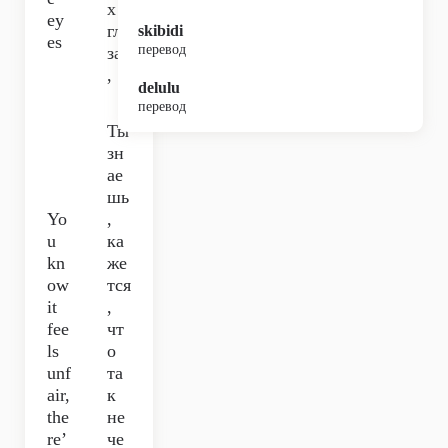
х
ey
гла
skibidi
es
перевод
зах
,
delulu
перевод
Ты
зн
ае
шь
Yo
,
u
ка
kn
же
ow
тся
it
,
fee
чт
ls
о
unf
та
air,
к
the
не
re’
че