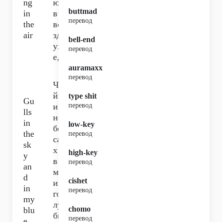
ng
ют
buttmad
in
в
перевод
the
во
air
зд
bell-end
ух
перевод
е,
auramaxx
перевод
Ча
йк
type shit
Gu
и в
перевод
lls
не
in
low-key
бе
the
перевод
са
sk
х и
high-key
y
в
перевод
an
мо
d
cishet
их
in
перевод
го
my
лу
chomo
blu
бы
перевод
e