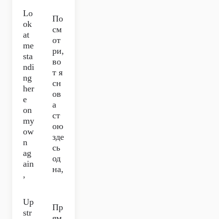
Lo
По
ok
см
at
от
me
ри,
sta
во
ndi
т я
ng
сн
her
ов
e
а
on
ст
my
ою
ow
зде
n
сь
ag
од
ain
на,
,
Up
Пр
str
ям