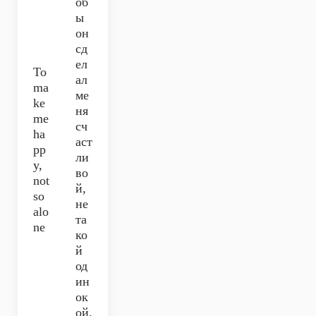
об
ы
он
сд
ел
To
ал
ma
ме
ke
ня
me
сч
ha
аст
pp
ли
y,
во
not
й,
so
не
alo
та
ne
ко
й
од
ин
ок
ой.