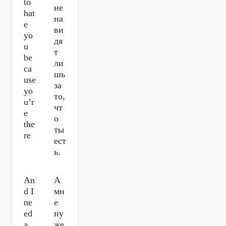
to
не
hat
на
e
ви
yo
дя
u
т
be
ли
ca
шь
use
за
yo
то,
u’r
чт
e
о
the
ты
re
ест
ь.
An
А
d I
мн
ne
е
ed
ну
a
же