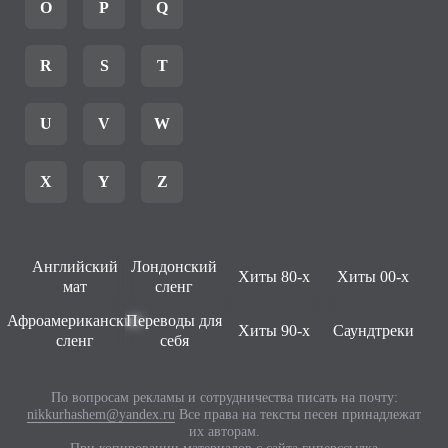
O
P
Q
R
S
T
U
V
W
X
Y
Z
Английский
Лондонский
Хиты 80-х
Хиты 00-х
мат
сленг
Афроамериканский
Переводы для
Хиты 90-х
Саундтреки
сленг
себя
По вопросам рекламы и сотрудничества писать на почту:
nikkurhashem@yandex.ru
Все права на тексты песен принадлежат
их авторам.