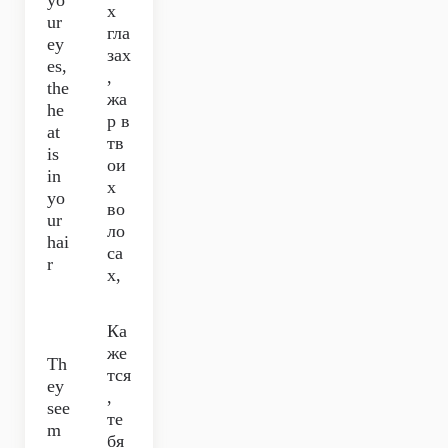
yo
х
ur
гла
ey
зах
es,
,
the
жа
he
р в
at
тв
is
ои
in
х
yo
во
ur
ло
hai
са
r
х,
Ка
же
Th
тся
ey
,
see
те
m
бя