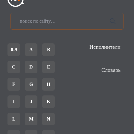
Исполнители
0-9
A
B
C
D
E
Словарь
F
G
H
I
J
K
L
M
N