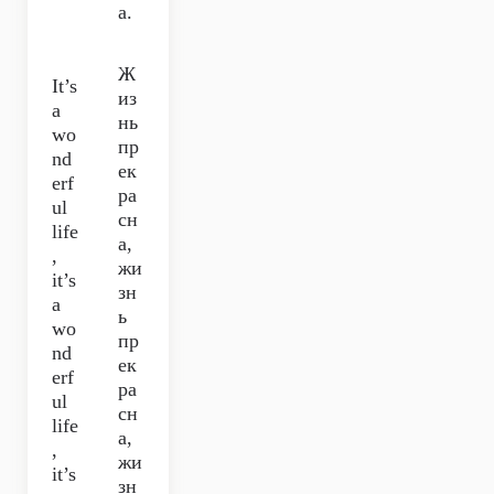
а.
Ж
It’s
из
a
нь
wo
пр
nd
ек
erf
ра
ul
сн
life
а,
,
жи
it’s
зн
a
ь
wo
пр
nd
ек
erf
ра
ul
сн
life
а,
,
жи
it’s
зн