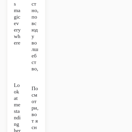
s
ст
ma
но,
gic
по
ev
вс
ery
юд
wh
у
ere
во
лш
еб
ст
во,
Lo
По
ok
см
at
от
me
ри,
sta
во
ndi
т я
ng
сн
her