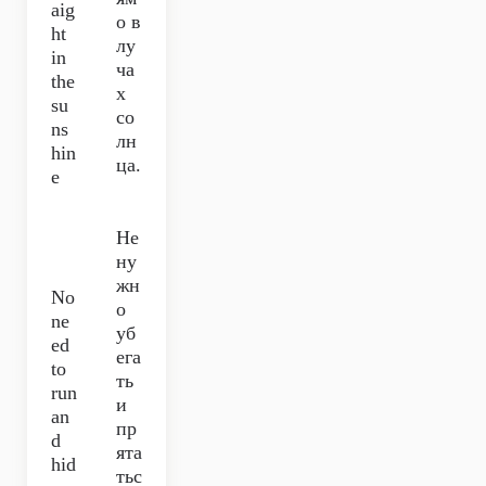
aig
о в
ht
лу
in
ча
the
х
su
со
ns
лн
hin
ца.
e
Не
ну
жн
No
о
ne
уб
ed
ега
to
ть
run
и
an
пр
d
ята
hid
тьс