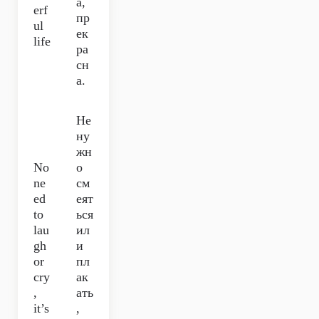
а,
erf
пр
ul
ек
life
ра
сн
а.
Не
ну
жн
No
о
ne
см
ed
еят
to
ься
lau
ил
gh
и
or
пл
cry
ак
,
ать
it’s
,