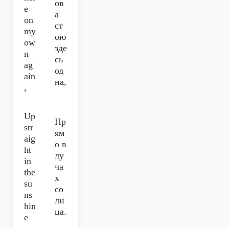
ов
e
а
on
ст
my
ою
ow
зде
n
сь
ag
од
ain
на,
,
Up
Пр
str
ям
aig
о в
ht
лу
in
ча
the
х
su
со
ns
лн
hin
ца.
e