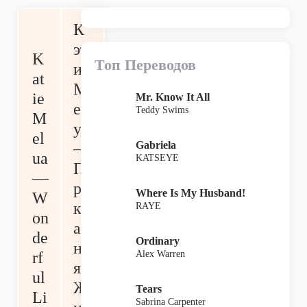
К
эт
K
Топ Переводов
и
at
М
ie
Mr. Know It All
ел
Teddy Swims
M
уа
el
Gabriela
—
ua
KATSEYE
П
—
ре
Where Is My Husband!
W
кр
RAYE
on
ас
de
Ordinary
на
Alex Warren
rf
я
ul
Ж
Tears
Li
Sabrina Carpenter