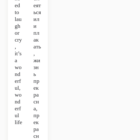
ed
еят
to
ься
lau
ил
gh
и
or
пл
cry
ак
,
ать
it’s
,
a
жи
wo
зн
nd
ь
erf
пр
ul,
ек
wo
ра
nd
сн
erf
а,
ul
пр
life
ек
ра
сн