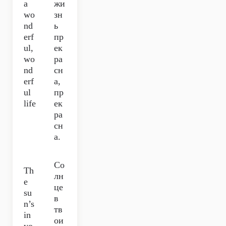
a
жи
wo
зн
nd
ь
erf
пр
ul,
ек
wo
ра
nd
сн
erf
а,
ul
пр
life
ек
ра
сн
а.
Со
Th
лн
e
це
su
в
n’s
тв
in
ои