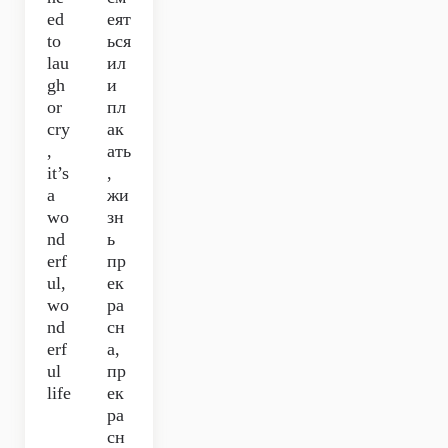
ed
еят
to
ься
lau
ил
gh
и
or
пл
cry
ак
,
ать
it’s
,
a
жи
wo
зн
nd
ь
erf
пр
ul,
ек
wo
ра
nd
сн
erf
а,
ul
пр
life
ек
ра
сн