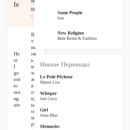
из
fe
нь
Some People
*
liou
New Religion
Во
Bebe Rexha & Faithless
т я
вн
He
ов
re
ь
Новые Переводы
I
вы
go
хо
Le Petit Pêcheur
out
жу
Manon Lisa
to
в
sea
от
Whisper
ag
кр
Joel Corry
ain
ыт
Girl
ое
Jonas Blue
мо
ре,
Memories