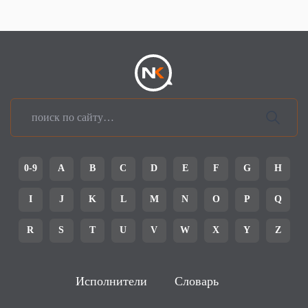
0-9
A
B
C
D
E
F
G
H
I
J
K
L
M
N
O
P
Q
R
S
T
U
V
W
X
Y
Z
Исполнители
Словарь