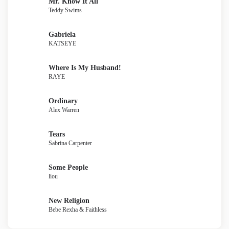
Mr. Know It All
Teddy Swims
Gabriela
KATSEYE
Where Is My Husband!
RAYE
Ordinary
Alex Warren
Tears
Sabrina Carpenter
Some People
liou
New Religion
Bebe Rexha & Faithless