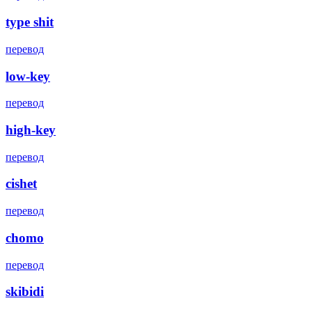
type shit
перевод
low-key
перевод
high-key
перевод
cishet
перевод
chomo
перевод
skibidi