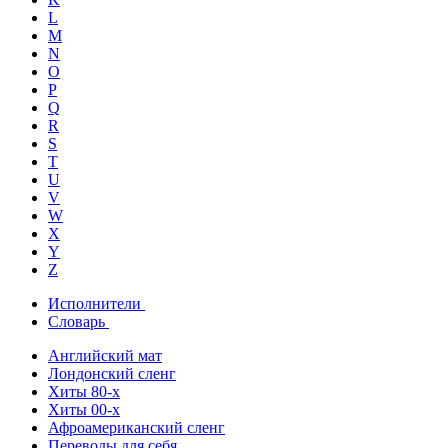
L
M
N
O
P
Q
R
S
T
U
V
W
X
Y
Z
Исполнители
Словарь
Английский мат
Лондонский сленг
Хиты 80-х
Хиты 00-х
Афроамериканский сленг
Переводы для себя