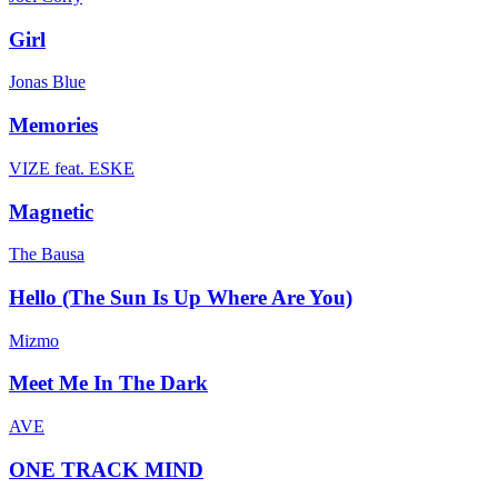
Girl
Jonas Blue
Memories
VIZE feat. ESKE
Magnetic
The Bausa
Hello (The Sun Is Up Where Are You)
Mizmo
Meet Me In The Dark
AVE
ONE TRACK MIND