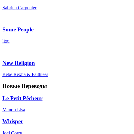
Sabrina Carpenter
Some People
liou
New Religion
Bebe Rexha & Faithless
Новые Переводы
Le Petit Pêcheur
Manon Lisa
Whisper
Joel Corry