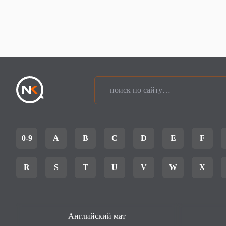
0-9
A
B
C
D
E
F
R
S
T
U
V
W
X
Английский мат