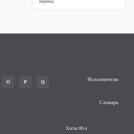
перевод
Исполнители
O
P
Q
Словарь
Хиты 00-х