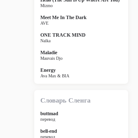
Mizmo
Meet Me In The Dark
AVE
ONE TRACK MIND
Naïka
Maladie
Mauvais Djo
Energy
Ava Max & BIA
Словарь Сленга
buttmad
перевод
bell-end
перевод