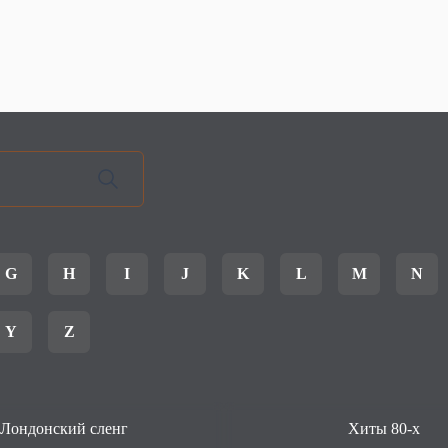
G
H
I
J
K
L
M
N
Y
Z
Лондонский сленг
Хиты 80-х