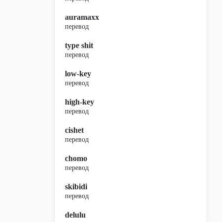
auramaxx
перевод
type shit
перевод
low-key
перевод
high-key
перевод
cishet
перевод
chomo
перевод
skibidi
перевод
delulu