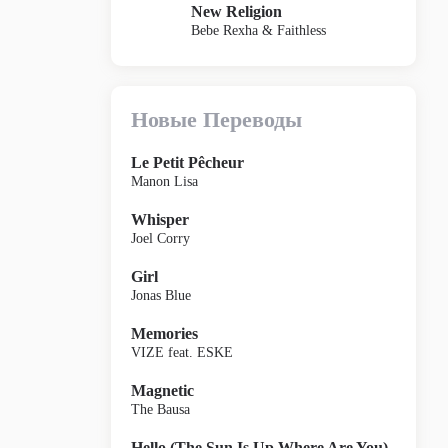
New Religion
Bebe Rexha & Faithless
Новые Переводы
Le Petit Pêcheur
Manon Lisa
Whisper
Joel Corry
Girl
Jonas Blue
Memories
VIZE feat. ESKE
Magnetic
The Bausa
Hello (The Sun Is Up Where Are You)