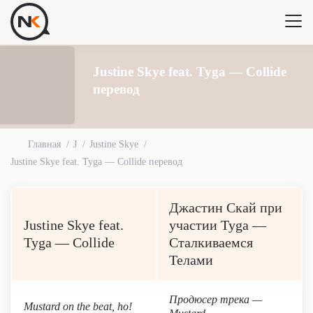
Justine Skye feat. Tyga — Collide
перевод
Главная
J
Justine Skye
Justine Skye feat. Tyga — Collide перевод
Джастин Скай при
Justine Skye feat.
участии Tyga —
Tyga — Collide
Сталкиваемся
Телами
Продюсер трека —
Mustard on the beat, ho!