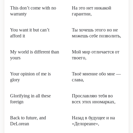
This don’t come with no
На это нет никакой
warranty
гарантии,
You want it but can’t
Ты хочешь этого но не
afford it
можешь себе позволить,
My world is different than
Мой мир отличается от
yours
твоего,
Your opinion of me is
Твоё мнение обо мне —
glory
слава,
Glorifying in all these
Прославляю тебя во
foreign
всех этих иномарках,
Back to future, and
Назад в будущее и на
DeLorean
«Делореане»,