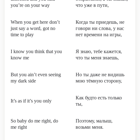
you’re on your way
что уже в пути,
When you get here don’t
Когда ты приедешь, не
just say a word, got no
говори ни слова, у нас
time to play
нет времени на игры,
I know you think that you
Я знаю, тебе кажется,
know me
что ты меня знаешь,
But you ain’t even seeing
Но ты даже не видишь
my dark side
мою тёмную сторону,
Как будто есть только
It’s as if it’s you only
ты,
So baby do me right, do
Поэтому, малыш,
me right
возьми меня.