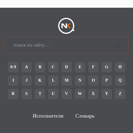
0-9
A
B
C
D
E
F
G
H
I
J
K
L
M
N
O
P
Q
R
S
T
U
V
W
X
Y
Z
Исполнители
Словарь