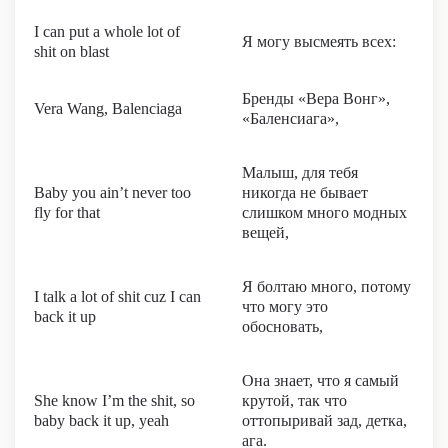
I can put a whole lot of
Я могу высмеять всех:
shit on blast
Бренды «Вера Вонг»,
Vera Wang, Balenciaga
«Баленсиага»,
Малыш, для тебя
Baby you ain’t never too
никогда не бывает
fly for that
слишком много модных
вещей,
Я болтаю много, потому
I talk a lot of shit cuz I can
что могу это
back it up
обосновать,
Она знает, что я самый
She know I’m the shit, so
крутой, так что
baby back it up, yeah
оттопыривай зад, детка,
ага.