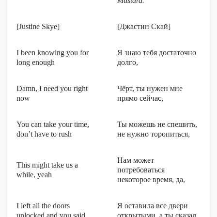
Mustard.
[Justine Skye]
[Джастин Скай]
I been knowing you for
Я знаю тебя достаточно
long enough
долго,
Damn, I need you right
Чёрт, ты нужен мне
now
прямо сейчас,
You can take your time,
Ты можешь не спешить,
don’t have to rush
не нужно торопиться,
Нам может
This might take us a
потребоваться
while, yeah
некоторое время, да,
I left all the doors
Я оставила все двери
unlocked and you said
открытыми, а ты сказал,