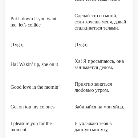
Сделай это со мной,
Put it down if you want
если хочешь меня, давай
me, let’s collide
сталкиваться телами.
[Tyga]
[Tyga]
Ха! Я просыпаюсь, она
Ha! Wakin’ up, she on it
занимается делом,
Приятно заняться
Good love in the mornin’
любовью утром,
Get on top my cojones
Забирайся на мои яйца,
I pleasure you for the
Я ублажаю тебя в
moment
данную минуту,