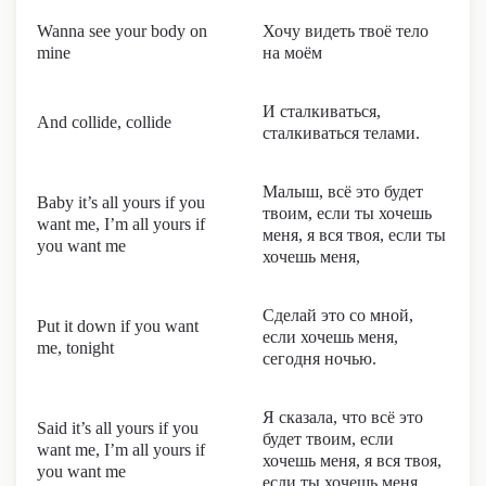
Wanna see your body on
Хочу видеть твоё тело
mine
на моём
И сталкиваться,
And collide, collide
сталкиваться телами.
Малыш, всё это будет
Baby it’s all yours if you
твоим, если ты хочешь
want me, I’m all yours if
меня, я вся твоя, если ты
you want me
хочешь меня,
Сделай это со мной,
Put it down if you want
если хочешь меня,
me, tonight
сегодня ночью.
Я сказала, что всё это
Said it’s all yours if you
будет твоим, если
want me, I’m all yours if
хочешь меня, я вся твоя,
you want me
если ты хочешь меня,