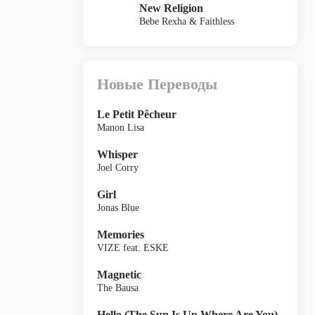
New Religion
Bebe Rexha & Faithless
Новые Переводы
Le Petit Pêcheur
Manon Lisa
Whisper
Joel Corry
Girl
Jonas Blue
Memories
VIZE feat. ESKE
Magnetic
The Bausa
Hello (The Sun Is Up Where Are You)