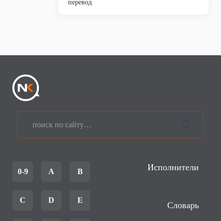
перевод
Исполнители
0-9
A
B
C
D
E
Словарь