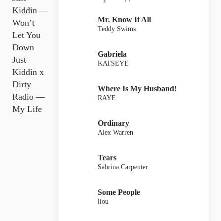
Kiddin —
Mr. Know It All
Won’t
Teddy Swims
Let You
Down
Gabriela
Just
KATSEYE
Kiddin x
Dirty
Where Is My Husband!
Radio —
RAYE
My Life
Ordinary
Alex Warren
Tears
Sabrina Carpenter
Some People
liou