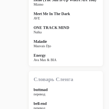
Mizmo
Meet Me In The Dark
AVE
ONE TRACK MIND
Naïka
Maladie
Mauvais Djo
Energy
Ava Max & BIA
Словарь Сленга
buttmad
перевод
bell-end
перевод