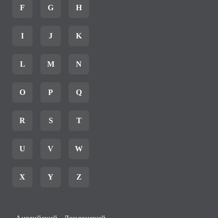
F
G
H
I
J
K
L
M
N
O
P
Q
R
S
T
U
V
W
X
Y
Z